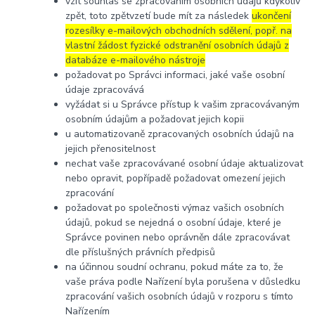
vzít souhlas se zpracováním osobních údajů kdykoliv
zpět, toto zpětvzetí bude mít za následek
ukončení
rozesílky e-mailových obchodních sdělení, popř. na
vlastní žádost fyzické odstranění osobních údajů z
databáze e-mailového nástroje
požadovat po Správci informaci, jaké vaše osobní
údaje zpracovává
vyžádat si u Správce přístup k vašim zpracovávaným
osobním údajům a požadovat jejich kopii
u automatizovaně zpracovaných osobních údajů na
jejich přenositelnost
nechat vaše zpracovávané osobní údaje aktualizovat
nebo opravit, popřípadě požadovat omezení jejich
zpracování
požadovat po společnosti výmaz vašich osobních
údajů, pokud se nejedná o osobní údaje, které je
Správce povinen nebo oprávněn dále zpracovávat
dle příslušných právních předpisů
na účinnou soudní ochranu, pokud máte za to, že
vaše práva podle Nařízení byla porušena v důsledku
zpracování vašich osobních údajů v rozporu s tímto
Nařízením