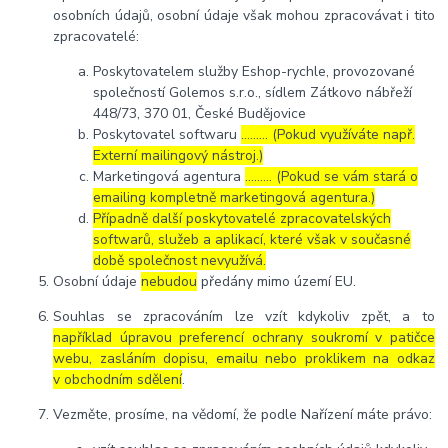
osobních údajů, osobní údaje však mohou zpracovávat i tito
zpracovatelé:
Poskytovatelem služby Eshop-rychle, provozované
společností Golemos s.r.o., sídlem Zátkovo nábřeží
448/73, 370 01, České Budějovice
Poskytovatel softwaru
……… (Pokud využíváte např.
Externí mailingový nástroj.)
Marketingová agentura
……… (Pokud se vám stará o
emailing kompletně marketingová agentura.)
Případně další poskytovatelé zpracovatelských
softwarů, služeb a aplikací, které však v současné
době společnost nevyužívá.
Osobní údaje
nebudou
předány mimo území EU.
Souhlas se zpracováním lze vzít kdykoliv zpět, a to
například úpravou preferencí ochrany soukromí v patičce
webu, zasláním dopisu, emailu nebo proklikem na odkaz
v obchodním sdělení
.
Vezměte, prosíme, na vědomí, že podle Nařízení máte právo: