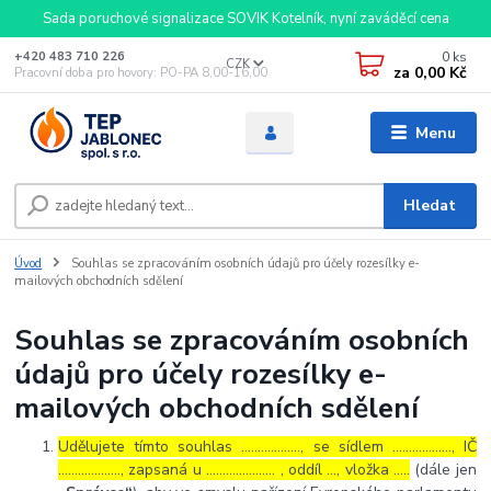
Sada poruchové signalizace SOVIK Kotelník, nyní zaváděcí cena
0
ks
+420 483 710 226
CZK
za
0,00 Kč
Pracovní doba pro hovory: PO-PA 8,00-16,00
Menu
Hledat
Úvod
Souhlas se zpracováním osobních údajů pro účely rozesílky e-
mailových obchodních sdělení
Souhlas se zpracováním osobních
údajů pro účely rozesílky e-
mailových obchodních sdělení
Udělujete tímto souhlas ……………..., se sídlem ………………, IČ
………………., zapsaná u ………………… , oddíl …, vložka …..
(dále jen