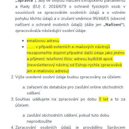
„Správce“
), aby ve smyslu nařízení Evropského parlamentu
a Rady (EU) č. 2016/679 o ochraně fyzických osob v
souvislosti se zpracováním osobních údajů a o volném
pohybu těchto údajů a o zrušení směrnice 95/46/ES (obecné
nařízení o ochraně osobních údajů) (dále jen
„Nařízení“
),
zpracovával/a následující osobní údaje:
emailovou adresu
……… v případě externích e-mailových nástrojů
nezapomeňte doplnit případné další údaje jako jméno
a příjmení; telefonní číslo; adresu bydliště apod.
(newsletterový nástroj od Eshop-rychle zpracovává
jen e-mailovou adresu)
Výše uvedené osobní údaje budou zpracovány za účelem:
zařazení do databáze pro zasílání online obchodních
sdělení.
Souhlas udělujete na zpracování po dobu
3 let
a to za
účelem:
zasílání obchodních sdělení, pokud tuto dobu
neprodloužíte
Zpracování osobních údajů je prováděno Správcem