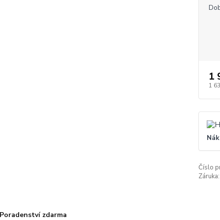
Dob
1 
1 6
Nák
Číslo p
Záruka:
Poradenství zdarma