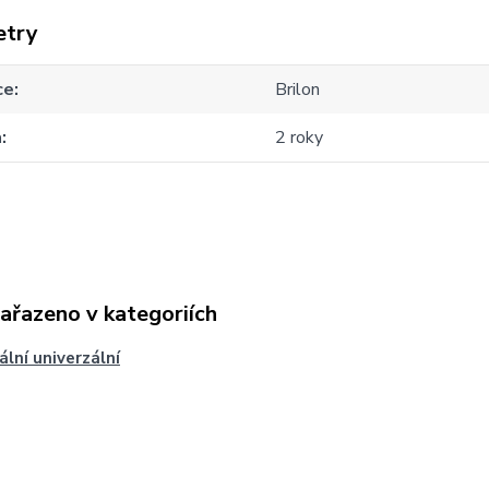
etry
ce
Brilon
a
2 roky
zařazeno v kategoriích
ální univerzální