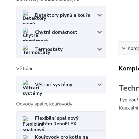
Detektory plynů a kouře
Chytrá domácnost
Kompl
Termostaty
Komple
Větrání
Větrací systémy
Techn
Typ kou
Odvody spalin, kouřovody
Koaxiální
Flexibilní spalinový
systém RenoFLEX
Kouřovody pro kotle na