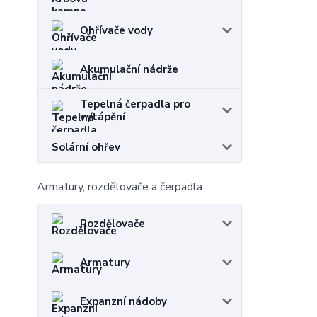
Ohřívače vody
Akumulační nádrže
Tepelná čerpadla pro
vytápění
Solární ohřev
Armatury, rozdělovače a čerpadla
Rozdělovače
Armatury
Expanzní nádoby