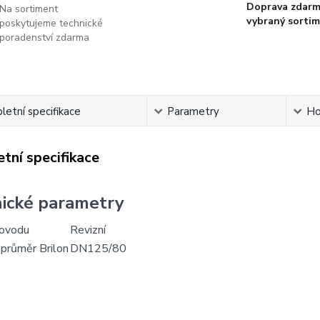
Doprava zdarm
Na sortiment
vybraný sorti
poskytujeme technické
poradenství zdarma
etní specifikace
Parametry
Ho
tní specifikace
ické parametry
řovodu
Revizní
 průměr Brilon
DN125/80