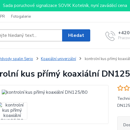
Sada poruchové signalizace SOVIK Kotelník, nyní zaváděcí cena
PR
Fotogalerie
+420
Hledat
Pracov
dvody spalin Serio
Koaxiální univerzální
kontrolní kus přímý koaxi
rolní kus přímý koaxiální DN12
Techni
DN12
Dos