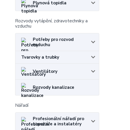
Plynová topidla
Rozvody vytápění, zdravotechniky a
vzduchu
Potřeby pro rozvod
vzduchu
Tvarovky a trubky
Ventilátory
Rozvody kanalizace
Nářadí
Profesionální nářadí pro
topenáře a instalatéry