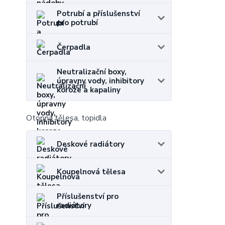
Potrubí a příslušenství
pro potrubí
Čerpadla
Neutralizační boxy,
úpravny vody, inhibitory
koroze a kapaliny
Otopná tělesa, topidla
Deskové radiátory
Koupelnová tělesa
Příslušenství pro
radiátory