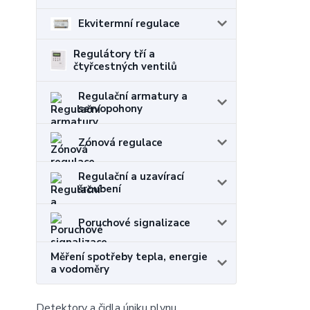
Ekvitermní regulace
Regulátory tří a
čtyřcestných ventilů
Regulační armatury a
servopohony
Zónová regulace
Regulační a uzavírací
šroubení
Poruchové signalizace
Měření spotřeby tepla, energie
a vodoměry
Detektory a čidla úniku plynu