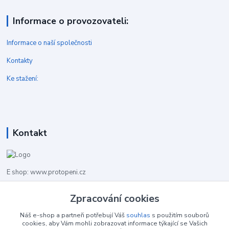
Informace o provozovateli:
Informace o naší společnosti
Kontakty
Ke stažení:
Kontakt
E shop: www.protopeni.cz
Zpracování cookies
+420 483 710 226
Pracovní doba pro hovory: PO-PA 8,00-16,00
Náš e-shop a partneři potřebují Váš
souhlas
s použitím souborů
cookies, aby Vám mohli zobrazovat informace týkající se Vašich
info@protopeni.cz