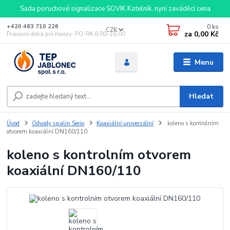
Sada poruchové signalizace SOVIK Kotelník, nyní zaváděcí cena
0
ks
+420 483 710 226
CZK
za
0,00 Kč
Pracovní doba pro hovory: PO-PA 8,00-16,00
Menu
Hledat
Úvod
Odvody spalin Serio
Koaxiální univerzální
koleno s kontrolním
otvorem koaxiální DN160/110
koleno s kontrolním otvorem
koaxiální DN160/110