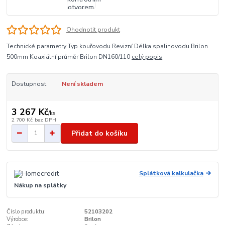
Ohodnotit produkt
Technické parametry Typ kouřovodu Revizní Délka spalinovodu Brilon
500mm Koaxiální průměr Brilon DN160/110
celý popis
Dostupnost
Není skladem
3 267 Kč
/
ks
2 700 Kč
bez DPH
Přidat do košíku
Splátková kalkulačka
Nákup na splátky
Číslo produktu:
52103202
Výrobce:
Brilon