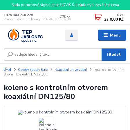
Sada poruchové signalizace SOVIK Kotelník, nyní zaváděcí cena
0
ks
+420 483 710 226
CZK
za
0,00 Kč
Pracovní doba pro hovory: PO-PA 8,00-16,00
Menu
Hledat
Úvod
Odvody spalin Serio
Koaxiální univerzální
koleno s kontrolním
otvorem koaxiální DN125/80
koleno s kontrolním otvorem
koaxiální DN125/80