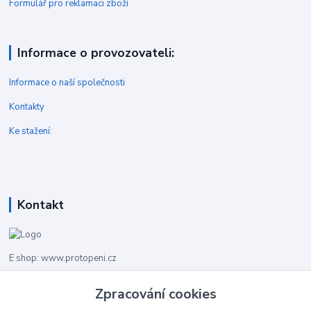
Formulář pro reklamaci zboží
Informace o provozovateli:
Informace o naší společnosti
Kontakty
Ke stažení:
Kontakt
E shop: www.protopeni.cz
Zpracování cookies
+420 483 710 226
Pracovní doba pro hovory: PO-PA 8,00-16,00