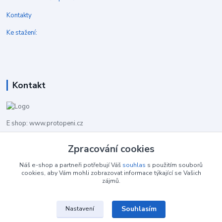
Kontakty
Ke stažení:
Kontakt
E shop: www.protopeni.cz
Zpracování cookies
+420 483 710 226
Pracovní doba pro hovory: PO-PA 8,00-16,00
Náš e-shop a partneři potřebují Váš
souhlas
s použitím souborů
cookies, aby Vám mohli zobrazovat informace týkající se Vašich
info@protopeni.cz
zájmů.
Souhlasím
Nastavení