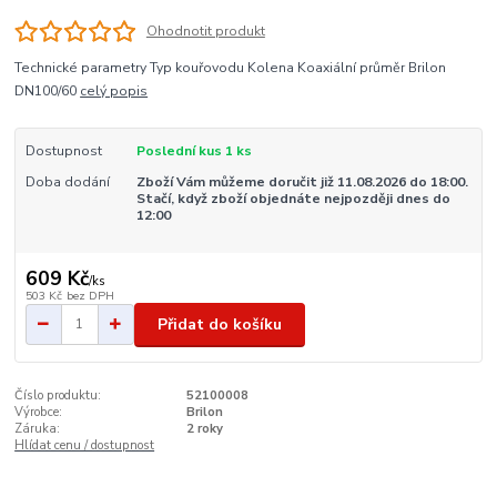
Ohodnotit produkt
Technické parametry Typ kouřovodu Kolena Koaxiální průměr Brilon
DN100/60
celý popis
Dostupnost
Poslední kus 1 ks
Doba dodání
Zboží Vám můžeme doručit již 11.08.2026 do 18:00.
Stačí, když zboží objednáte nejpozději dnes do
12:00
609 Kč
/
ks
503 Kč
bez DPH
Přidat do košíku
Číslo produktu:
52100008
Výrobce:
Brilon
Záruka:
2 roky
Hlídat cenu / dostupnost