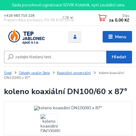
Sada poruchové signalizace SOVIK Kotelník, nyní zaváděcí cena
0
ks
+420 483 710 226
CZK
za
0,00 Kč
Pracovní doba pro hovory: PO-PA 8,00-16,00
Menu
Hledat
Úvod
Odvody spalin Serio
Koaxiální univerzální
koleno koaxiální
DN100/60 x 87°
koleno koaxiální DN100/60 x 87°