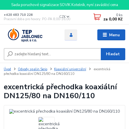
Sada poruchové signalizace SOVIK Kotelník, nyní zaváděcí cena
0
ks
+420 483 710 226
CZK
za
0,00 Kč
Pracovní doba pro hovory: PO-PA 8,00-16,00
Menu
Hledat
Úvod
Odvody spalin Serio
Koaxiální univerzální
excentrická
přechodka koaxiální DN125/80 na DN160/110
excentrická přechodka koaxiální
DN125/80 na DN160/110