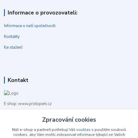
Informace o provozovateli:
Informace o naší společnosti
Kontakty
Ke stažení:
Kontakt
E shop: www.protopeni.cz
Zpracování cookies
+420 483 710 226
Pracovní doba pro hovory: PO-PA 8,00-16,00
Náš e-shop a partneři potřebují Váš
souhlas
s použitím souborů
cookies, aby Vám mohli zobrazovat informace týkající se Vašich
info@protopeni.cz