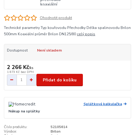
Ohodnotit produkt
Technické parametry Typ kouřovodu Přechodky Délka spalinovodu Brilon
500mm Koaxiální průměr Brilon DN125/80
celý popis
Dostupnost
Není skladem
2 266 Kč
/
ks
1 873 Kč
bez DPH
Přidat do košíku
Splátková kalkulačka
Nákup na splátky
Číslo produktu:
52105614
Výrobce:
Brilon