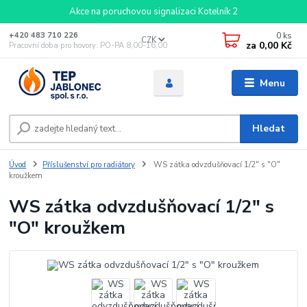
Akce na poruchovou signalizaci Kotelník 2
0
ks
+420 483 710 226
CZK
za
0,00 Kč
Pracovní doba pro hovory: PO-PA 8,00-16,00
Menu
Hledat
Úvod
Příslušenství pro radiátory
WS zátka odvzdušňovací 1/2" s "O"
kroužkem
WS zátka odvzdušňovací 1/2" s
"O" kroužkem