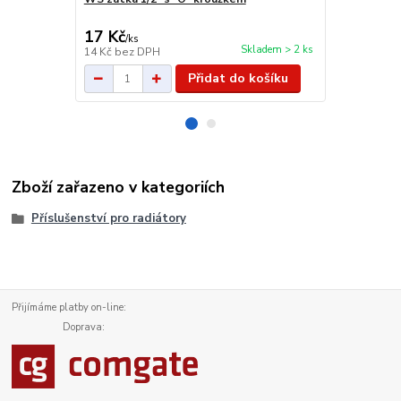
kroužkem
17 Kč
20 Kč
/
ks
/
ks
Skladem > 2 ks
14 Kč
bez DPH
17 Kč
bez D
Přidat do košíku
Zboží zařazeno v kategoriích
Příslušenství pro radiátory
Přijímáme platby on-line:
Doprava: