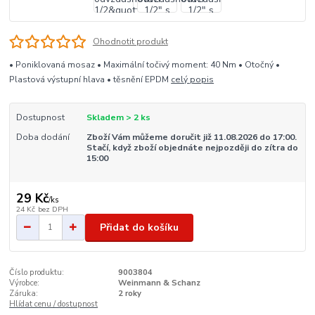
Ohodnotit produkt
• Poniklovaná mosaz • Maximální točivý moment: 40 Nm • Otočný •
Plastová výstupní hlava • těsnění EPDM
celý popis
Dostupnost
Skladem > 2 ks
Doba dodání
Zboží Vám můžeme doručit již 11.08.2026 do 17:00.
Stačí, když zboží objednáte nejpozději do zítra do
15:00
29 Kč
/
ks
24 Kč
bez DPH
Přidat do košíku
Číslo produktu:
9003804
Výrobce:
Weinmann & Schanz
Záruka:
2 roky
Hlídat cenu / dostupnost