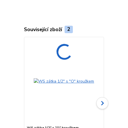
Související zboží
2
WS zátka 1/2" s "O" kroužkem
WS redukce 1