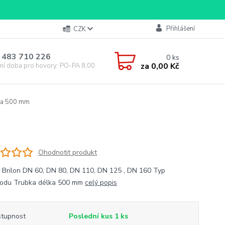
Přihlášení
CZK
 483 710 226
0
ks
za
0,00 Kč
ní doba pro hovory: PO-PA 8,00-16,00
lka 500 mm
Ohodnotit produkt
 Brilon DN 60, DN 80, DN 110, DN 125 , DN 160 Typ
vodu Trubka délka 500 mm
celý popis
tupnost
Poslední kus 1 ks