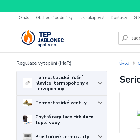
O nás
Obchodní podmínky
Jak nakupovat
Kontakty
GD
Regulace vytápění (MaR)
Úvod
O
Seri
Termostatické, ruční
hlavice, termopohony a
servopohony
Termostatické ventily
Chytrá regulace cirkulace
teplé vody
Prostorové termostaty