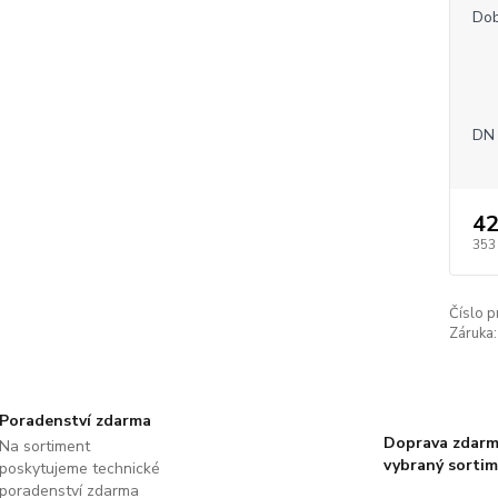
Dob
DN 
42
353
Číslo p
Záruka:
Poradenství zdarma
Doprava zdarm
Na sortiment
vybraný sorti
poskytujeme technické
poradenství zdarma