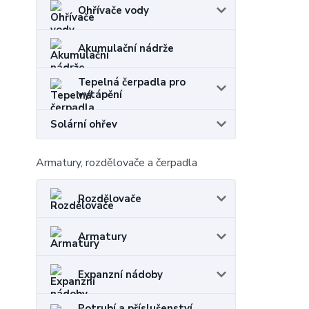
Ohřívače vody
Akumulační nádrže
Tepelná čerpadla pro
vytápění
Solární ohřev
Armatury, rozdělovače a čerpadla
Rozdělovače
Armatury
Expanzní nádoby
Potrubí a příslušenství