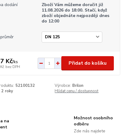
a dodání
Zboží Vám můžeme doručit již
11.08.2026 do 18:00. Stačí, když
zboží objednáte nejpozději dnes
do 12:00
průměr
7 Kč
/
ks
Přidat do košíku
 Kč
bez DPH
roduktu:
52100132
Výrobce:
Brilon
2 roky
Hlídat cenu / dostupnost
Možnost osobního
a na
odběru
ment
Zde nás najdete