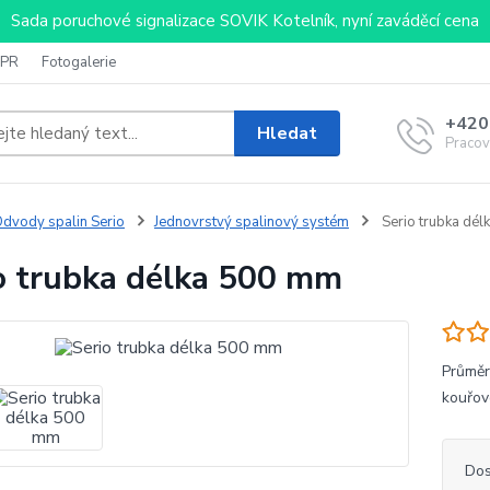
Sada poruchové signalizace SOVIK Kotelník, nyní zaváděcí cena
PR
Fotogalerie
+420
Hledat
Pracov
dvody spalin Serio
Jednovrstvý spalinový systém
Serio trubka dé
o trubka délka 500 mm
Průměr
kouřo
Dos