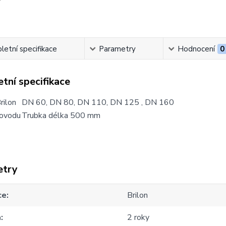
etní specifikace
Parametry
Hodnocení
0
tní specifikace
rilon
DN 60, DN 80, DN 110, DN 125 , DN 160
řovodu
Trubka délka 500 mm
etry
ce
Brilon
a
2 roky