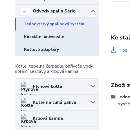
Odvody spalin Serio
Jednovrstvý spalinový systém
Ke sta
Koaxiální univerzální
Kotlové adaptéry
_ps_
Kotle, tepelná čerpadla, ohřívače vody,
solární sestavy a krbová kamna
Zboží 
Plynové kotle
Jedno
Kotle na tuhá paliva
syst
Krbová kamna