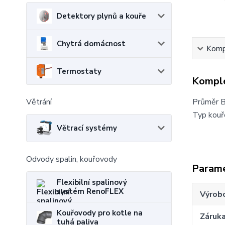
Detektory plynů a kouře
Chytrá domácnost
Kompl
Termostaty
Komple
Větrání
Průměr B
Typ kou
Větrací systémy
Odvody spalin, kouřovody
Param
Flexibilní spalinový
systém RenoFLEX
Výrob
Kouřovody pro kotle na
Záruk
tuhá paliva