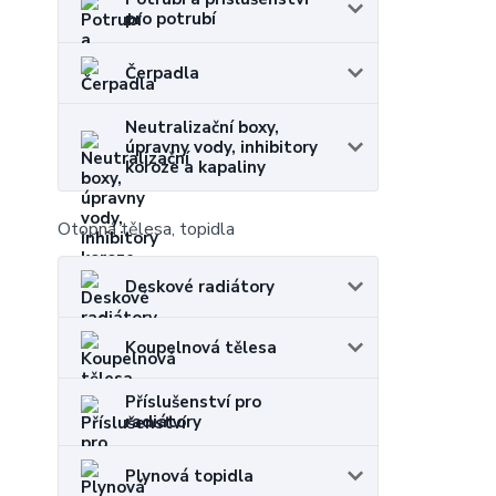
pro potrubí
Čerpadla
Neutralizační boxy,
úpravny vody, inhibitory
koroze a kapaliny
Otopná tělesa, topidla
Deskové radiátory
Koupelnová tělesa
Příslušenství pro
radiátory
Plynová topidla