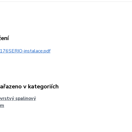
žení
176SERIO-instalace.pdf
zařazeno v kategoriích
vrstvý spalinový
ém