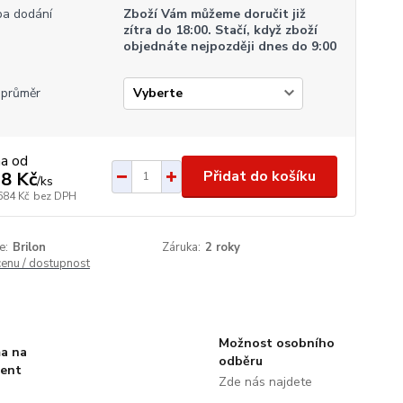
a dodání
Zboží Vám můžeme doručit již
zítra do 18:00. Stačí, když zboží
objednáte nejpozději dnes do 9:00
průměr
na od
Přidat do košíku
8 Kč
/
ks
684 Kč
bez DPH
e:
Brilon
Záruka:
2 roky
cenu / dostupnost
Možnost osobního
a na
odběru
ment
Zde nás najdete