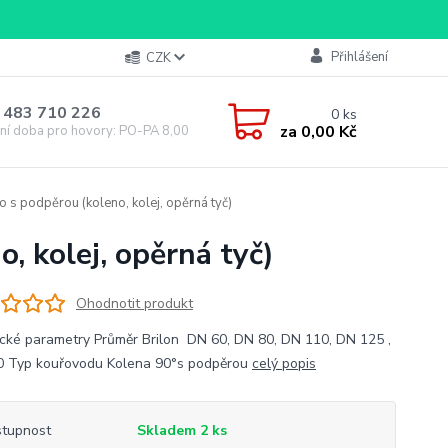
Přihlášení
CZK
 483 710 226
0
ks
za
0,00 Kč
ní doba pro hovory: PO-PA 8,00-16,00
o s podpěrou (koleno, kolej, opěrná tyč)
, kolej, opěrná tyč)
Ohodnotit produkt
cké parametry Průměr Brilon DN 60, DN 80, DN 110, DN 125 ,
 Typ kouřovodu Kolena 90°s podpěrou
celý popis
tupnost
Skladem 2 ks