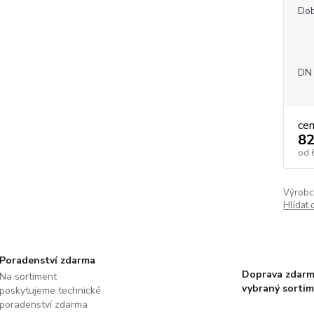
Dob
DN 
ce
82
od
Výrobc
Hlídat 
Poradenství zdarma
Doprava zdarm
Na sortiment
vybraný sorti
poskytujeme technické
poradenství zdarma