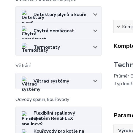
Detektory plynů a kouře
Kompl
Chytrá domácnost
Komple
Termostaty
Techn
Větrání
Průměr B
Větrací systémy
Typ kou
Odvody spalin, kouřovody
Flexibilní spalinový
Param
systém RenoFLEX
Výrob
Kouřovody pro kotle na