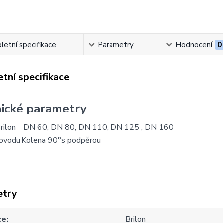
etní specifikace
Parametry
Hodnocení
0
tní specifikace
ické parametry
rilon
DN 60, DN 80, DN 110, DN 125 , DN 160
řovodu
Kolena 90°s podpěrou
etry
ce
Brilon