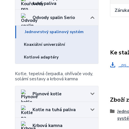
tuhá paliva
Záruk
Odvody spalin Serio
Jednovrstvý spalinový systém
Koaxiální univerzální
Ke sta
Kotlové adaptéry
_ps_
Kotle, tepelná čerpadla, ohřívače vody,
solární sestavy a krbová kamna
Plynové kotle
Zboží 
Kotle na tuhá paliva
Jedno
syst
Krbová kamna