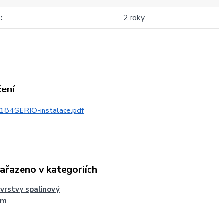
a
2 roky
žení
184SERIO-instalace.pdf
zařazeno v kategoriích
vrstvý spalinový
ém