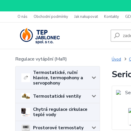
O nás
Obchodní podmínky
Jak nakupovat
Kontakty
GD
Regulace vytápění (MaR)
Úvod
O
Seri
Termostatické, ruční
hlavice, termopohony a
servopohony
Termostatické ventily
Chytrá regulace cirkulace
teplé vody
Prostorové termostaty