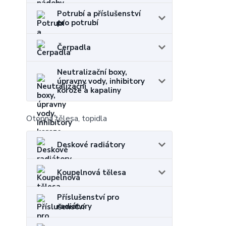
Potrubí a příslušenství
pro potrubí
Čerpadla
Neutralizační boxy,
úpravny vody, inhibitory
koroze a kapaliny
Otopná tělesa, topidla
Deskové radiátory
Koupelnová tělesa
Příslušenství pro
radiátory