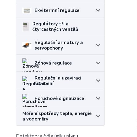
Ekvitermní regulace
Regulátory tří a
čtyřcestných ventilů
Regulační armatury a
servopohony
Zónová regulace
Regulační a uzavírací
šroubení
Poruchové signalizace
Měření spotřeby tepla, energie
a vodoměry
Detektory a čidla úniku plynu