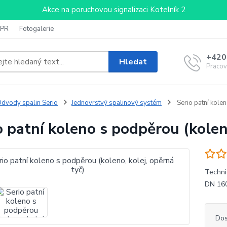
Akce na poruchovou signalizaci Kotelník 2
PR
Fotogalerie
+420
Hledat
Pracov
dvody spalin Serio
Jednovrstvý spalinový systém
Serio patní kolen
o patní koleno s podpěrou (koleno
Techni
DN 160
Dos