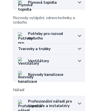
Plynová topidla
Rozvody vytápění, zdravotechniky a
vzduchu
Potřeby pro rozvod
vzduchu
Tvarovky a trubky
Ventilátory
Rozvody kanalizace
Nářadí
Profesionální nářadí pro
topenáře a instalatéry