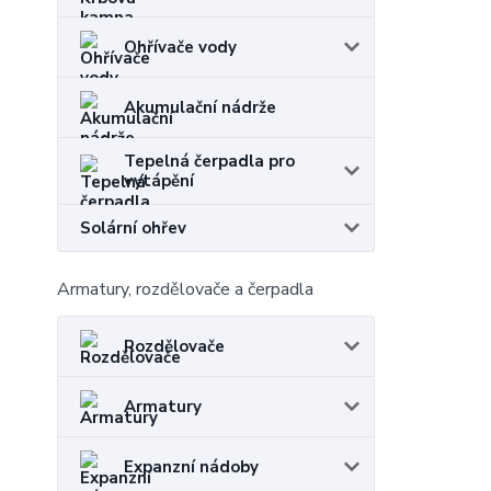
Ohřívače vody
Akumulační nádrže
Tepelná čerpadla pro
vytápění
Solární ohřev
Armatury, rozdělovače a čerpadla
Rozdělovače
Armatury
Expanzní nádoby