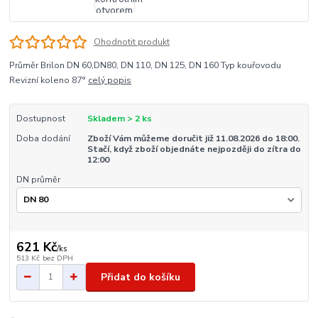
Ohodnotit produkt
Průměr Brilon DN 60,DN80, DN 110, DN 125, DN 160 Typ kouřovodu
Revizní koleno 87°
celý popis
Dostupnost
Skladem > 2 ks
Doba dodání
Zboží Vám můžeme doručit již 11.08.2026 do 18:00.
Stačí, když zboží objednáte nejpozději do zítra do
12:00
DN průměr
621 Kč
/
ks
513 Kč
bez DPH
Přidat do košíku