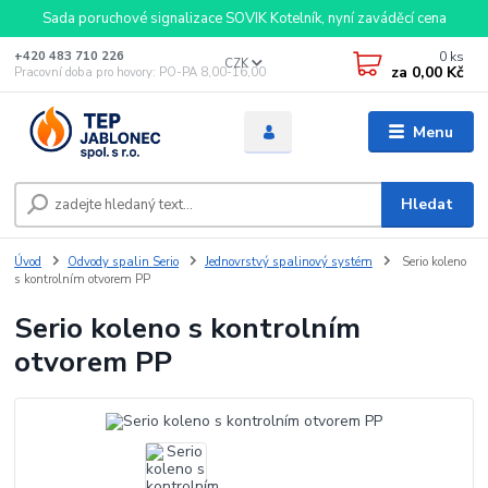
Sada poruchové signalizace SOVIK Kotelník, nyní zaváděcí cena
0
ks
+420 483 710 226
CZK
za
0,00 Kč
Pracovní doba pro hovory: PO-PA 8,00-16,00
Menu
Hledat
Úvod
Odvody spalin Serio
Jednovrstvý spalinový systém
Serio koleno
s kontrolním otvorem PP
Serio koleno s kontrolním
otvorem PP