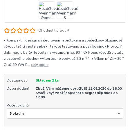
Ohodnotit produkt
• Kompaktní design s integrovaným průtokem a zpátečkou• Skupinové
vývody ležící vedle sebe• Tlakově testováno a pozinkováno• Provozní
tlak: max. 6 barů• Teplota na výstupu: max. 90 ° C• Popis vývodů v plášti
z ocelového plechu• Výkon topné vody: až 2,3 m³ / h• Výkon při ∆t = 20 °
C: až 50 kW• P...
celý popis
Dostupnost
Skladem 2 ks
Doba dodání
Zboží Vám můžeme doručit již 11.08.2026 do 18:00.
Stačí, když zboží objednáte nejpozději dnes do
12:00
Počet okruhů