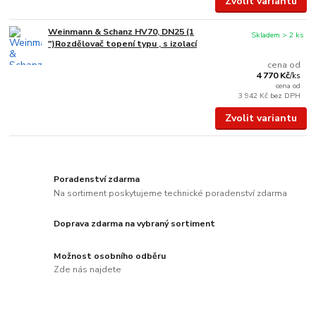
Zvolit variantu
Weinmann & Schanz HV70, DN25 (1
Skladem > 2 ks
")Rozdělovač topení typu , s izolací
cena od
4 770 Kč
/
ks
cena od
3 942 Kč
bez DPH
Zvolit variantu
Poradenství zdarma
Na sortiment poskytujeme technické poradenství zdarma
Doprava zdarma na vybraný sortiment
Možnost osobního odběru
Zde nás najdete