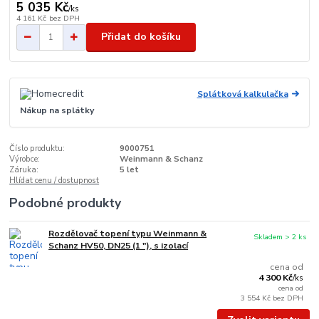
5 035 Kč
/
ks
4 161 Kč
bez DPH
Přidat do košíku
Splátková kalkulačka
Nákup na splátky
Číslo produktu:
9000751
Výrobce:
Weinmann & Schanz
Záruka:
5 let
Hlídat cenu / dostupnost
Podobné produkty
Rozdělovač topení typu Weinmann &
Skladem > 2 ks
Schanz HV50, DN25 (1 "), s izolací
cena od
4 300 Kč
/
ks
cena od
3 554 Kč
bez DPH