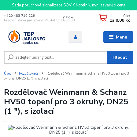
Sada poruchové signalizace SOVIK Kotelník, nyní zaváděcí cena
0
ks
+420 483 710 226
CZK
za
0,00 Kč
Pracovní doba pro hovory: PO-PA 8,00-16,00
Menu
Hledat
Úvod
Rozdělovače
Rozdělovač Weinmann & Schanz HV50 topení pro 3
okruhy, DN25 (1 "), s izolací
Rozdělovač Weinmann & Schanz
HV50 topení pro 3 okruhy, DN25
(1 "), s izolací