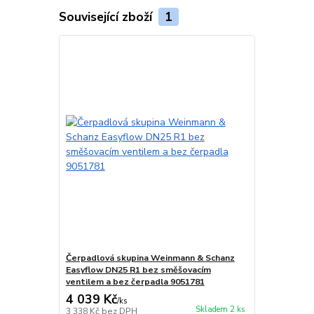
Související zboží
1
Čerpadlová skupina Weinmann & Schanz
Easyflow DN25 R1 bez směšovacím
ventilem a bez čerpadla 9051781
4 039 Kč
/
ks
Skladem 2 ks
3 338 Kč
bez DPH