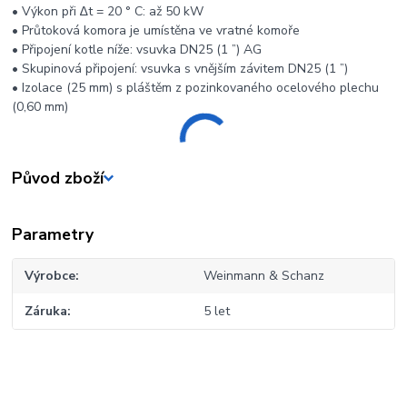
• Výkon při ∆t = 20 ° C: až 50 kW
• Průtoková komora je umístěna ve vratné komoře
• Připojení kotle níže: vsuvka DN25 (1 ”) AG
• Skupinová připojení: vsuvka s vnějším závitem DN25 (1 ”)
• Izolace (25 mm) s pláštěm z pozinkovaného ocelového plechu
(0,60 mm)
Původ zboží
Parametry
Výrobce
Weinmann & Schanz
Záruka
5 let