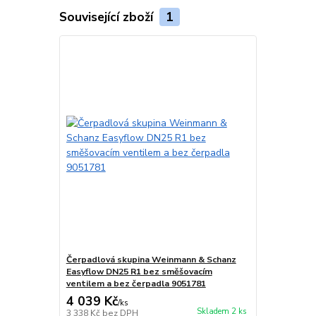
Související zboží
1
Čerpadlová skupina Weinmann & Schanz
Easyflow DN25 R1 bez směšovacím
ventilem a bez čerpadla 9051781
4 039 Kč
/
ks
Skladem 2 ks
3 338 Kč
bez DPH