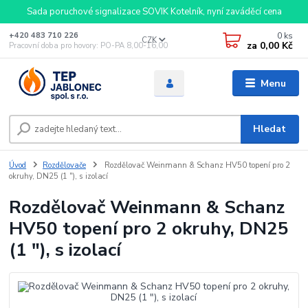
Sada poruchové signalizace SOVIK Kotelník, nyní zaváděcí cena
0
ks
+420 483 710 226
CZK
za
0,00 Kč
Pracovní doba pro hovory: PO-PA 8,00-16,00
Menu
Hledat
Úvod
Rozdělovače
Rozdělovač Weinmann & Schanz HV50 topení pro 2
okruhy, DN25 (1 "), s izolací
Rozdělovač Weinmann & Schanz
HV50 topení pro 2 okruhy, DN25
(1 "), s izolací