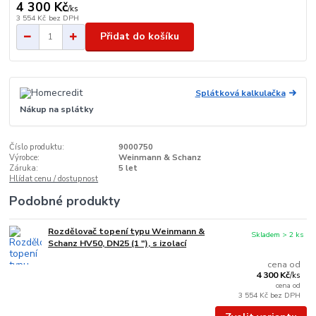
4 300 Kč
/
ks
3 554 Kč
bez DPH
Přidat do košíku
Splátková kalkulačka
Nákup na splátky
Číslo produktu:
9000750
Výrobce:
Weinmann & Schanz
Záruka:
5 let
Hlídat cenu / dostupnost
Podobné produkty
Rozdělovač topení typu Weinmann &
Skladem > 2 ks
Schanz HV50, DN25 (1 "), s izolací
cena od
4 300 Kč
/
ks
cena od
3 554 Kč
bez DPH