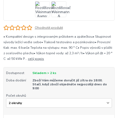
Ohodnotit produkt
• Kompaktní design s integrovaným průtokem a zpátečkou• Skupinové
vývody ležící vedle sebe• Tlakově testováno a pozinkováno• Provozní
tlak: max. 6 barů• Teplota na výstupu: max. 90 ° C• Popis vývodů v plášti
z ocelového plechu• Výkon topné vody: až 2,3 m³ / h• Výkon při ∆t = 20 °
C: až 50 kW• P...
celý popis
Dostupnost
Skladem > 2 ks
Doba dodání
Zboží Vám můžeme doručit již zítra do 18:00.
Stačí, když zboží objednáte nejpozději dnes do
9:00
Počet okruhů