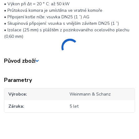
• Výkon při ∆t = 20 ° C: až 50 kW
• Průtoková komora je umístěna ve vratné komoře
• Připojení kotle níže: vsuvka DN25 (1 ”) AG
• Skupinová připojení: vsuvka s vnějším závitem DN25 (1 ”)
• Izolace (25 mm) s pláštěm z pozinkovaného ocelového plechu
(0,60 mm)
Původ zboží
Parametry
Výrobce
Weinmann & Schanz
Záruka
5 let