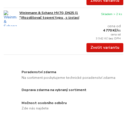
Zvolit variantu
Weinmann & Schanz HV70, DN25 (1
Skladem > 2 ks
")Rozdělovač topení typu , s izolací
cena od
4 770 Kč
/
ks
cena od
3 942 Kč
bez DPH
Zvolit variantu
Poradenství zdarma
Na sortiment poskytujeme technické poradenství zdarma
Doprava zdarma na vybraný sortiment
Možnost osobního odběru
Zde nás najdete