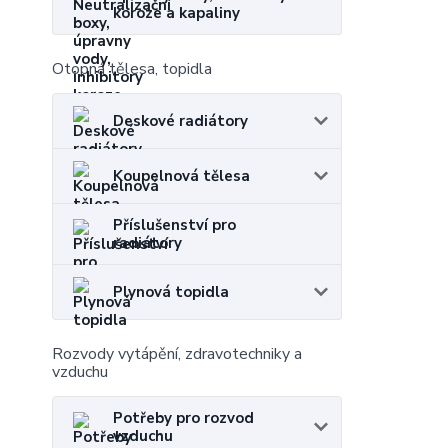
koroze a kapaliny
Otopná tělesa, topidla
Deskové radiátory
Koupelnová tělesa
Příslušenství pro
radiátory
Plynová topidla
Rozvody vytápění, zdravotechniky a
vzduchu
Potřeby pro rozvod
vzduchu