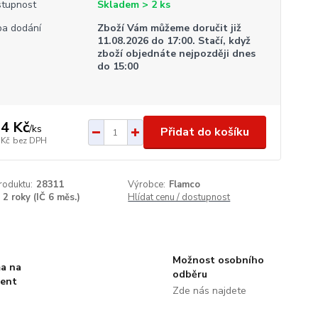
tupnost
Skladem > 2 ks
a dodání
Zboží Vám můžeme doručit již
11.08.2026 do 17:00. Stačí, když
zboží objednáte nejpozději dnes
do 15:00
4 Kč
/
ks
Přidat do košíku
 Kč
bez DPH
roduktu:
28311
Výrobce:
Flamco
2 roky (IČ 6 měs.)
Hlídat cenu / dostupnost
Možnost osobního
a na
odběru
ment
Zde nás najdete