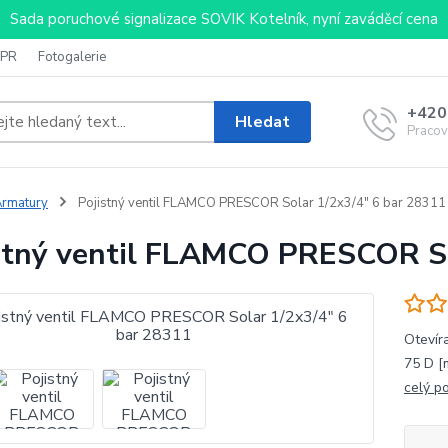
Sada poruchové signalizace SOVIK Kotelník, nyní zaváděcí cena
PR
Fotogalerie
+420
Hledat
Pracov
rmatury
Pojistný ventil FLAMCO PRESCOR Solar 1/2x3/4" 6 bar 28311
stný ventil FLAMCO PRESCOR So
Otevíra
75 D [
celý p