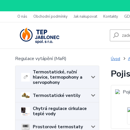
O nás
Obchodní podmínky
Jak nakupovat
Kontakty
GD
Regulace vytápění (MaR)
Úvod
A
Poji
Termostatické, ruční
hlavice, termopohony a
servopohony
Termostatické ventily
Chytrá regulace cirkulace
teplé vody
Prostorové termostaty