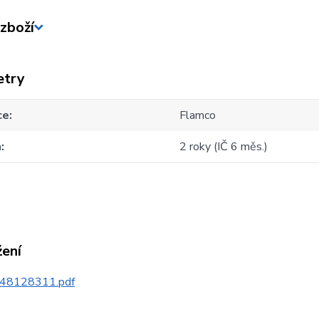
zboží
etry
ce
Flamco
a
2 roky (IČ 6 měs.)
žení
48128311.pdf