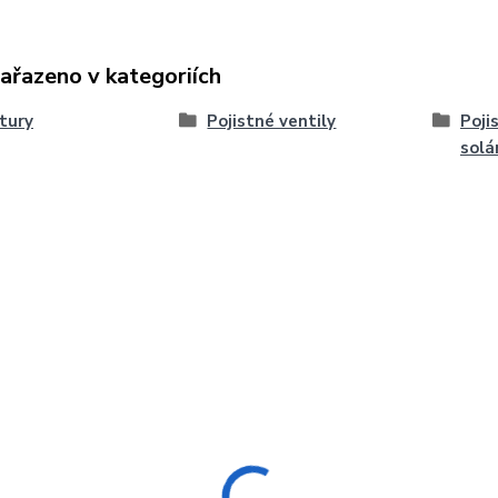
zařazeno v kategoriích
tury
Pojistné ventily
Poji
solá