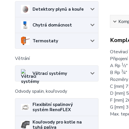
Detektory plynů a kouře
Kompl
Chytrá domácnost
Komple
Termostaty
Otevírací
Větrání
Připojení
1
A Rp
⁄
2
"
3
B Rp
⁄
4
"
Větrací systémy
Rozmĕry
C [mm] 7
Odvody spalin, kouřovody
D [mm] 
F [mm] 2
Flexibilní spalinový
G [mm] 3
systém RenoFLEX
Max. tep
Kouřovody pro kotle na
tuhá paliva