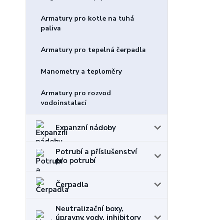
Armatury pro kotle na tuhá
paliva
Armatury pro tepelná čerpadla
Manometry a teploměry
Armatury pro rozvod
vodoinstalací
Expanzní nádoby
Potrubí a příslušenství
pro potrubí
Čerpadla
Neutralizační boxy,
úpravny vody, inhibitory