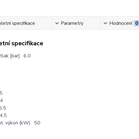
etní specifikace
Parametry
Hodnocení
0
tní specifikace
 tlak [bar] 6,0
5
54
6,5
4,5
el. výkon (kW) 50