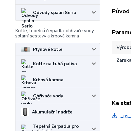
Původ 
Odvody spalin Serio
Kotle, tepelná čerpadla, ohřívače vody,
Param
solární sestavy a krbová kamna
Výrob
Plynové kotle
Záruk
Kotle na tuhá paliva
Krbová kamna
Ohřívače vody
Ke sta
Akumulační nádrže
_ps_
Tepelná čerpadla pro