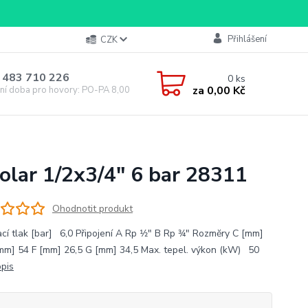
Přihlášení
CZK
 483 710 226
0
ks
za
0,00 Kč
ní doba pro hovory: PO-PA 8,00-16,00
lar 1/2x3/4" 6 bar 28311
Ohodnotit produkt
cí tlak [bar] 6,0 Připojení A Rp 1⁄2" B Rp 3⁄4" Rozmĕry C [mm]
mm] 54 F [mm] 26,5 G [mm] 34,5 Max. tepel. výkon (kW) 50
opis