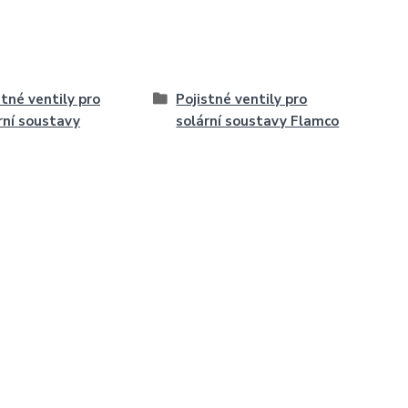
stné ventily pro
Pojistné ventily pro
rní soustavy
solární soustavy Flamco