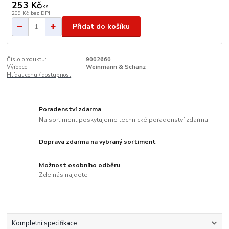
253 Kč
/
ks
209 Kč
bez DPH
Přidat do košíku
Číslo produktu:
9002660
Výrobce:
Weinmann & Schanz
Hlídat cenu / dostupnost
Poradenství zdarma
Na sortiment poskytujeme technické poradenství zdarma
Doprava zdarma na vybraný sortiment
Možnost osobního odběru
Zde nás najdete
Kompletní specifikace