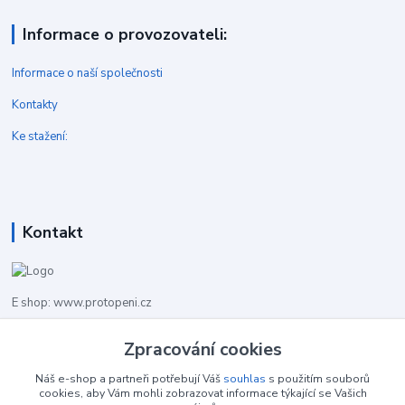
Informace o provozovateli:
Informace o naší společnosti
Kontakty
Ke stažení:
Kontakt
E shop: www.protopeni.cz
+420 483 710 226
Zpracování cookies
Pracovní doba pro hovory: PO-PA 8,00-16,00
Náš e-shop a partneři potřebují Váš
souhlas
s použitím souborů
cookies, aby Vám mohli zobrazovat informace týkající se Vašich
info@protopeni.cz