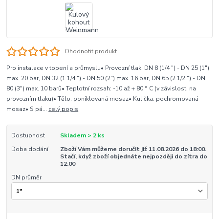
Ohodnotit produkt
Pro instalace v topení a průmyslu• Provozní tlak: DN 8 (1/4 ") - DN 25 (1")
max. 20 bar, DN 32 (1 1/4 ") - DN 50 (2") max. 16 bar, DN 65 (2 1/2 ") - DN
80 (3") max. 10 barů• Teplotní rozsah: -10 až + 80 ° C (v závislosti na
provozním tlaku)• Tělo: poniklovaná mosaz• Kulička: pochromovaná
mosaz• S pá...
celý popis
Dostupnost
Skladem > 2 ks
Doba dodání
Zboží Vám můžeme doručit již 11.08.2026 do 18:00.
Stačí, když zboží objednáte nejpozději do zítra do
12:00
DN průměr