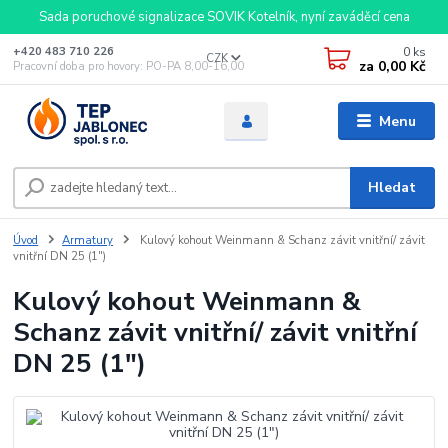
Sada poruchové signalizace SOVIK Kotelník, nyní zaváděcí cena
0
ks
+420 483 710 226
CZK
za
0,00 Kč
Pracovní doba pro hovory: PO-PA 8,00-16,00
Menu
Hledat
Úvod
Armatury
Kulový kohout Weinmann & Schanz závit vnitřní/ závit
vnitřní DN 25 (1")
Kulový kohout Weinmann &
Schanz závit vnitřní/ závit vnitřní
DN 25 (1")