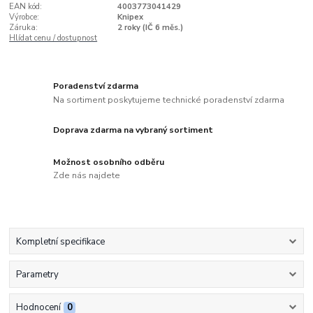
EAN kód:
4003773041429
Výrobce:
Knipex
Záruka:
2 roky (IČ 6 měs.)
Hlídat cenu / dostupnost
Poradenství zdarma
Na sortiment poskytujeme technické poradenství zdarma
Doprava zdarma na vybraný sortiment
Možnost osobního odběru
Zde nás najdete
Kompletní specifikace
Parametry
Hodnocení
0