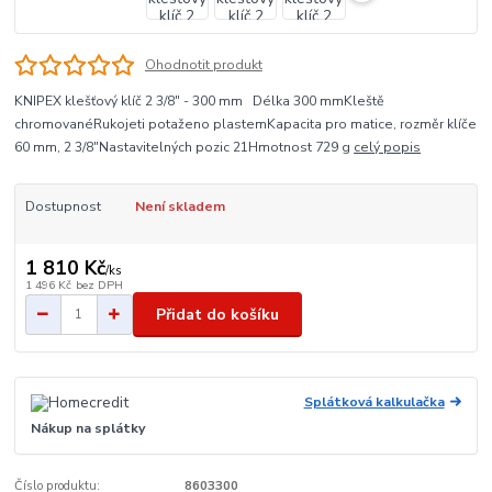
Ohodnotit produkt
KNIPEX klešťový klíč 2 3/8" - 300 mm Délka 300 mmKleště
chromovanéRukojeti potaženo plastemKapacita pro matice, rozměr klíče
60 mm, 2 3/8"Nastavitelných pozic 21Hmotnost 729 g
celý popis
Dostupnost
Není skladem
1 810 Kč
/
ks
1 496 Kč
bez DPH
Přidat do košíku
Splátková kalkulačka
Nákup na splátky
Číslo produktu:
8603300