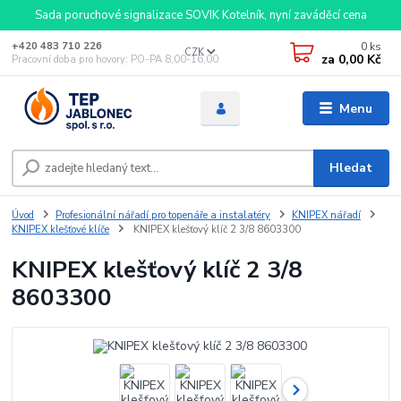
Sada poruchové signalizace SOVIK Kotelník, nyní zaváděcí cena
0
ks
+420 483 710 226
CZK
za
0,00 Kč
Pracovní doba pro hovory: PO-PA 8,00-16,00
Menu
Hledat
Úvod
Profesionální nářadí pro topenáře a instalatéry
KNIPEX nářadí
KNIPEX klešťové klíče
KNIPEX klešťový klíč 2 3/8 8603300
KNIPEX klešťový klíč 2 3/8
8603300