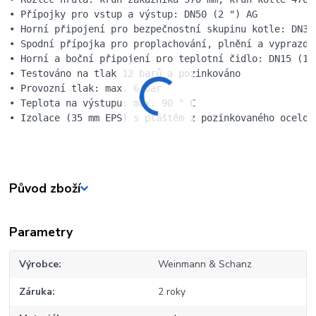
• Přípojky pro vstup a výstup: DN50 (2 ") AG

• Horní připojení pro bezpečnostní skupinu kotle: DN32 
• Spodní přípojka pro proplachování, plnění a vyprazdňo
• Horní a boční připojení pro teplotní čidlo: DN15 (1/2
• Testováno na tlak 12 barů a pozinkováno

• Provozní tlak: max. 6 bar

• Teplota na výstupu: max. 90 ° C

Původ zboží
Parametry
Výrobce
Weinmann & Schanz
Záruka
2 roky