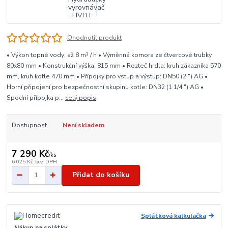
Ohodnotit produkt
• Výkon topné vody: až 8 m³ / h • Výměnná komora ze čtvercové trubky
80x80 mm • Konstrukční výška: 815 mm • Rozteč hrdla: kruh zákazníka 570
mm, kruh kotle 470 mm • Přípojky pro vstup a výstup: DN50 (2 ") AG •
Horní připojení pro bezpečnostní skupinu kotle: DN32 (1 1/4 ") AG •
Spodní přípojka p...
celý popis
Dostupnost
Není skladem
7 290 Kč
/
ks
6 025 Kč
bez DPH
Přidat do košíku
Splátková kalkulačka
Nákup na splátky