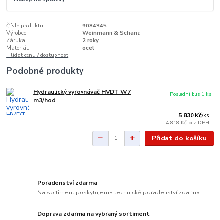
Číslo produktu:
9084345
Výrobce:
Weinmann & Schanz
Záruka:
2 roky
Materiál:
ocel
Hlídat cenu / dostupnost
Podobné produkty
Hydraulický vyrovnávač HVDT W7
Poslední kus 1 ks
m3/hod
5 830 Kč
/
ks
4 818 Kč
bez DPH
Přidat do košíku
Poradenství zdarma
Na sortiment poskytujeme technické poradenství zdarma
Doprava zdarma na vybraný sortiment