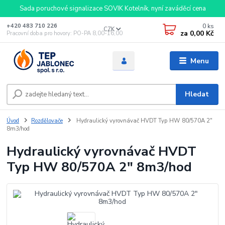
Sada poruchové signalizace SOVIK Kotelník, nyní zaváděcí cena
0
ks
+420 483 710 226
CZK
za
0,00 Kč
Pracovní doba pro hovory: PO-PA 8,00-16,00
Menu
Hledat
Úvod
Rozdělovače
Hydraulický vyrovnávač HVDT Typ HW 80/570A 2"
8m3/hod
Hydraulický vyrovnávač HVDT
Typ HW 80/570A 2" 8m3/hod