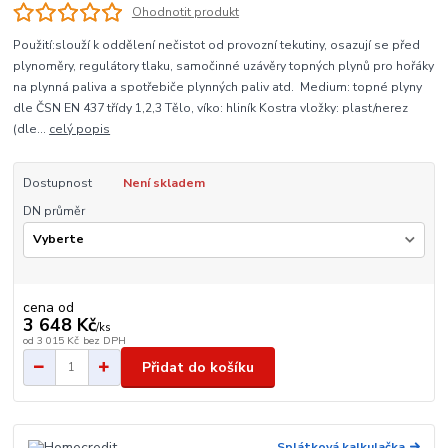
Ohodnotit produkt
Použití:slouží k oddělení nečistot od provozní tekutiny, osazují se před
plynoměry, regulátory tlaku, samočinné uzávěry topných plynů pro hořáky
na plynná paliva a spotřebiče plynných paliv atd. Medium: topné plyny
dle ČSN EN 437 třídy 1,2,3 Tělo, víko: hliník Kostra vložky: plast/nerez
(dle...
celý popis
Dostupnost
Není skladem
DN průměr
cena od
3 648 Kč
/
ks
od
3 015 Kč
bez DPH
Přidat do košíku
Splátková kalkulačka