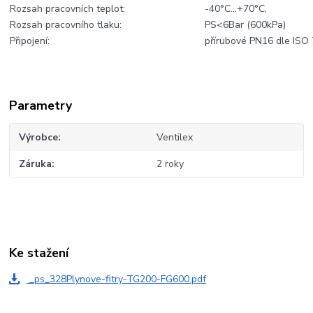
Rozsah pracovních teplot:
-40°C...+70°C,
Rozsah pracovního tlaku:
PS<6Bar (600kPa)
Připojení:
přírubové PN16 dle ISO
Parametry
Výrobce
Ventilex
Záruka
2 roky
Ke stažení
_ps_328Plynove-fitry-TG200-FG600.pdf