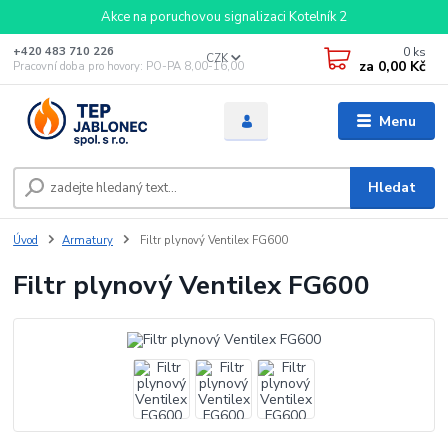
Akce na poruchovou signalizaci Kotelník 2
0
ks
+420 483 710 226
CZK
za
0,00 Kč
Pracovní doba pro hovory: PO-PA 8,00-16,00
Menu
Hledat
Úvod
Armatury
Filtr plynový Ventilex FG600
Filtr plynový Ventilex FG600