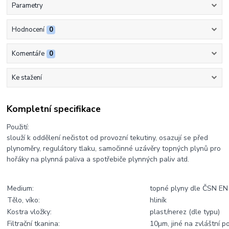
Parametry
Hodnocení
0
Komentáře
0
Ke stažení
Kompletní specifikace
Použití:
slouží k oddělení nečistot od provozní tekutiny, osazují se před
plynoměry, regulátory tlaku, samočinné uzávěry topných plynů pro
hořáky na plynná paliva a spotřebiče plynných paliv atd.
Medium:
topné plyny dle ČSN EN 
Tělo, víko:
hliník
Kostra vložky:
plast/nerez (dle typu)
Filtrační tkanina:
10µm, jiné na zvláštní 