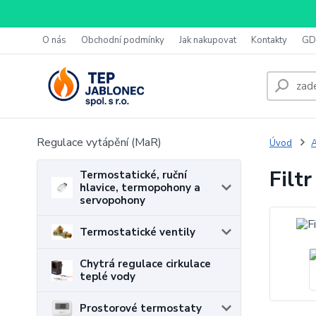
O nás
Obchodní podmínky
Jak nakupovat
Kontakty
GD
Regulace vytápění (MaR)
Úvod
A
Filt
Termostatické, ruční
hlavice, termopohony a
servopohony
Termostatické ventily
Chytrá regulace cirkulace
teplé vody
Prostorové termostaty