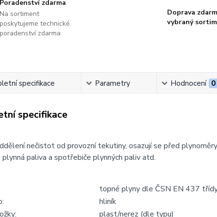
Poradenství zdarma
Doprava zdarm
Na sortiment
vybraný sorti
poskytujeme technické
poradenství zdarma
etní specifikace
Parametry
Hodnocení
0
tní specifikace
oddělení nečistot od provozní tekutiny, osazují se před plynoměr
 plynná paliva a spotřebiče plynných paliv atd.
topné plyny dle ČSN EN 437 třídy
o:
hliník
ožky:
plast/nerez (dle typu)