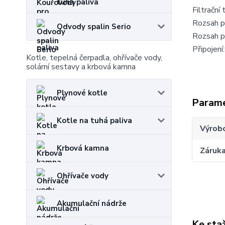
tuhá paliva
Filtrační 
Rozsah p
Odvody spalin Serio
Rozsah pr
Připojení:
Kotle, tepelná čerpadla, ohřívače vody,
solární sestavy a krbová kamna
Plynové kotle
Param
Kotle na tuhá paliva
Výrob
Krbová kamna
Záruk
Ohřívače vody
Akumulační nádrže
Ke sta