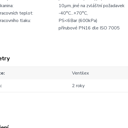
tkanina:
10µm, jiné na zvláštní požadavek
racovních teplot:
-40°C...+70°C,
acovního tlaku:
PS<6Bar (600kPa)
přírubové PN16 dle ISO 7005
etry
ce
Ventilex
a
2 roky
žení