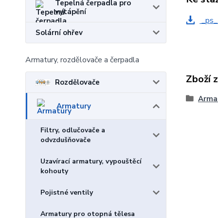
Tepelná čerpadla pro
vytápění
_ps_
Solární ohřev
Armatury, rozdělovače a čerpadla
Zboží 
Rozdělovače
Arma
Armatury
Filtry, odlučovače a
odvzdušňovače
Uzavírací armatury, vypouštěcí
kohouty
Pojistné ventily
Armatury pro otopná tělesa