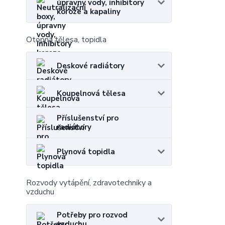
úpravny vody, inhibitory
koroze a kapaliny
Otopná tělesa, topidla
Deskové radiátory
Koupelnová tělesa
Příslušenství pro
radiátory
Plynová topidla
Rozvody vytápění, zdravotechniky a
vzduchu
Potřeby pro rozvod
vzduchu