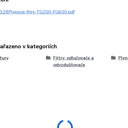
328Plynove-fitry-TG200-FG600.pdf
zařazeno v kategoriích
tury
Filtry, odlučovače a
Plyn
odvzdušňovače