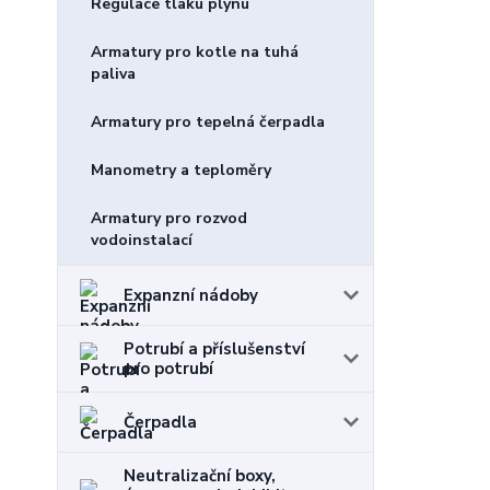
Regulace tlaku plynu
Armatury pro kotle na tuhá
paliva
Armatury pro tepelná čerpadla
Manometry a teploměry
Armatury pro rozvod
vodoinstalací
Expanzní nádoby
Potrubí a příslušenství
pro potrubí
Čerpadla
Neutralizační boxy,