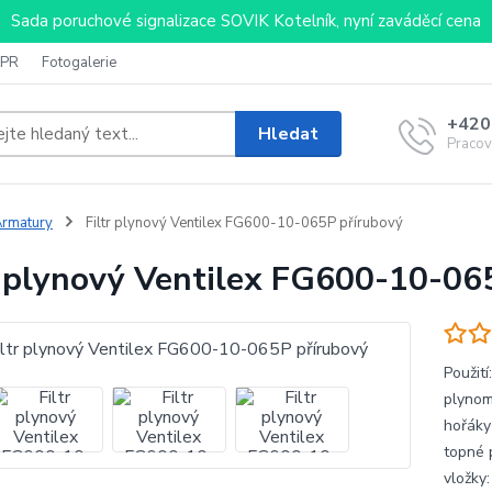
Sada poruchové signalizace SOVIK Kotelník, nyní zaváděcí cena
PR
Fotogalerie
+420
Hledat
Pracov
rmatury
Filtr plynový Ventilex FG600-10-065P přírubový
r plynový Ventilex FG600-10-06
Použití
plynom
hořáky
topné p
vložky: