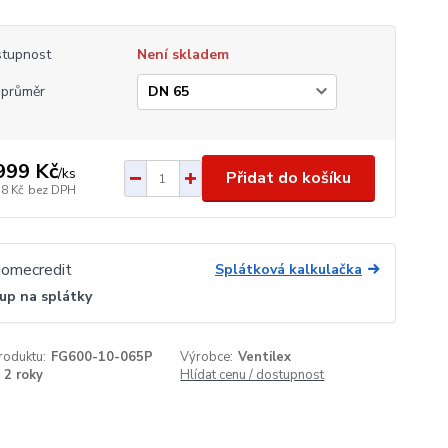
tupnost
Není skladem
průměr
999 Kč
/
ks
Přidat do košíku
58 Kč
bez DPH
Splátková kalkulačka
up na splátky
roduktu:
FG600-10-065P
Výrobce:
Ventilex
2 roky
Hlídat cenu / dostupnost