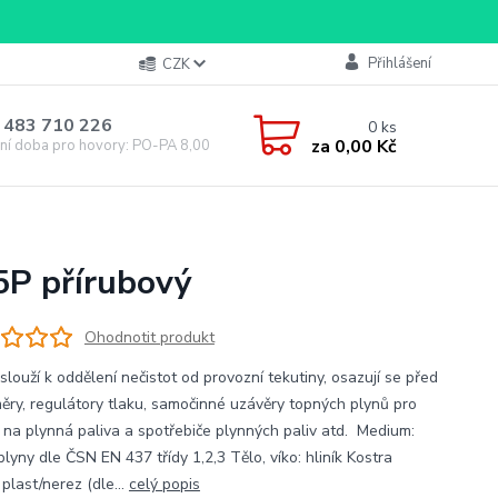
Přihlášení
CZK
 483 710 226
0
ks
za
0,00 Kč
ní doba pro hovory: PO-PA 8,00-16,00
5P přírubový
Ohodnotit produkt
:slouží k oddělení nečistot od provozní tekutiny, osazují se před
ěry, regulátory tlaku, samočinné uzávěry topných plynů pro
 na plynná paliva a spotřebiče plynných paliv atd. Medium:
lyny dle ČSN EN 437 třídy 1,2,3 Tělo, víko: hliník Kostra
 plast/nerez (dle...
celý popis