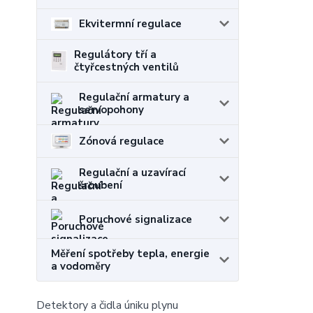
Ekvitermní regulace
Regulátory tří a
čtyřcestných ventilů
Regulační armatury a
servopohony
Zónová regulace
Regulační a uzavírací
šroubení
Poruchové signalizace
Měření spotřeby tepla, energie
a vodoměry
Detektory a čidla úniku plynu