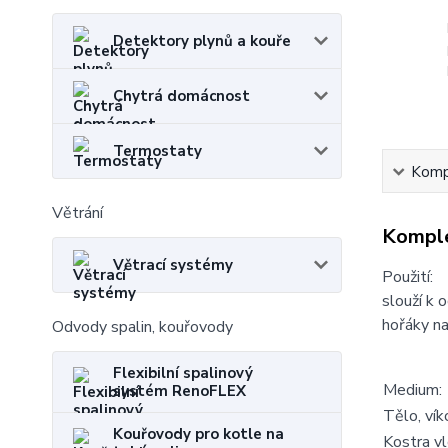
Detektory plynů a kouře
Chytrá domácnost
Termostaty
Kompl
Větrání
Komple
Větrací systémy
Použití:
slouží k 
hořáky na
Odvody spalin, kouřovody
Flexibilní spalinový
Medium:
systém RenoFLEX
Tělo, vík
Kouřovody pro kotle na
Kostra vl