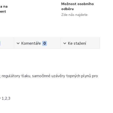
Možnost osobního
a na
odběru
ment
Zde nás najdete
Komentáře
0
Ke stažení
y, regulátory tlaku, samočinné uzávěry topných plynů pro
 1,2,3