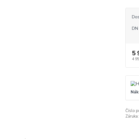
Dos
DN 
5 
4 9
Nák
Číslo p
Záruka: