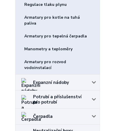
Regulace tlaku plynu
Armatury pro kotle na tuhá
paliva
Armatury pro tepelná čerpadla
Manometry a teploměry
Armatury pro rozvod
vodoinstalací
Expanzní nádoby
Potrubí a příslušenství
pro potrubí
Čerpadla
Neutralizační boxy,