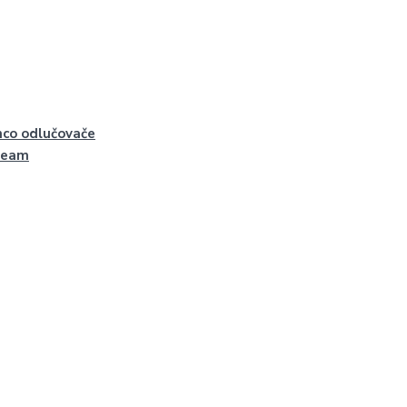
co odlučovače
ream