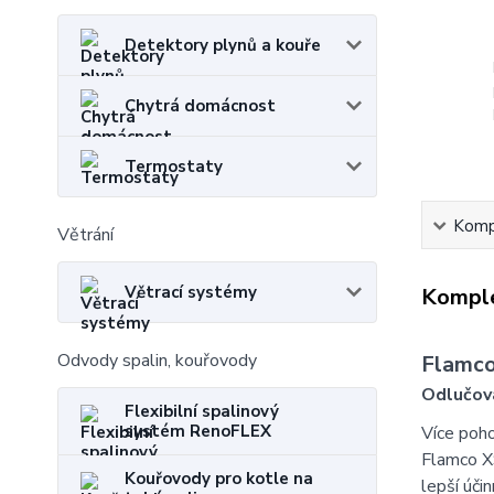
Detektory plynů a kouře
Chytrá domácnost
Termostaty
Kompl
Větrání
Větrací systémy
Komple
Odvody spalin, kouřovody
Flamco
Odlučov
Flexibilní spalinový
systém RenoFLEX
Více poho
Flamco XS
Kouřovody pro kotle na
lepší úči