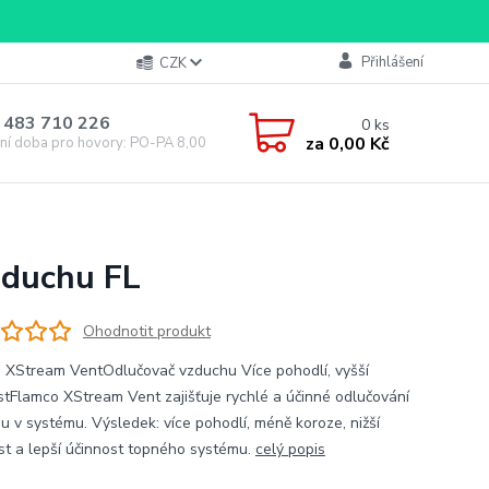
Přihlášení
CZK
 483 710 226
0
ks
za
0,00 Kč
ní doba pro hovory: PO-PA 8,00-16,00
zduchu FL
Ohodnotit produkt
 XStream VentOdlučovač vzduchu Více pohodlí, vyšší
stFlamco XStream Vent zajišťuje rychlé a účinné odlučování
u v systému. Výsledek: více pohodlí, méně koroze, nižší
st a lepší účinnost topného systému.
celý popis