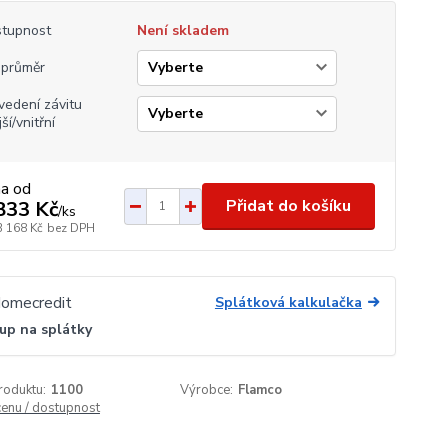
tupnost
Není skladem
průměr
vedení závitu
ší/vnitřní
na od
Přidat do košíku
833 Kč
/
ks
3 168 Kč
bez DPH
Splátková kalkulačka
up na splátky
roduktu:
1100
Výrobce:
Flamco
cenu / dostupnost