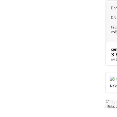
Dos
DN 
Pro
vněj
ce
3 
od
Nák
Číslo p
Hlídat 