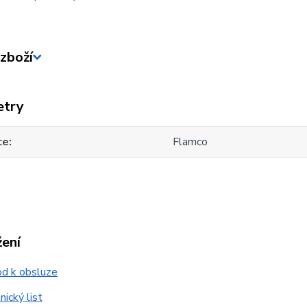
zboží
etry
ce
Flamco
žení
d k obsluze
ický list