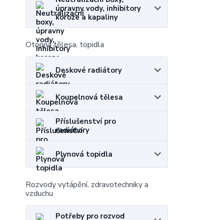
úpravny vody, inhibitory
koroze a kapaliny
Otopná tělesa, topidla
Deskové radiátory
Koupelnová tělesa
Příslušenství pro
radiátory
Plynová topidla
Rozvody vytápění, zdravotechniky a
vzduchu
Potřeby pro rozvod