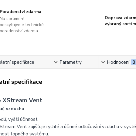
Poradenství zdarma
Doprava zdarm
Na sortiment
vybraný sorti
poskytujeme technické
poradenství zdarma
etní specifikace
Parametry
Hodnocení
0
tní specifikace
 XStream Vent
ač vzduchu
dlí, vyšší účinnost
tream Vent zajišťuje rychlé a účinné odlučování vzduchu v systé
nnost topného systému.