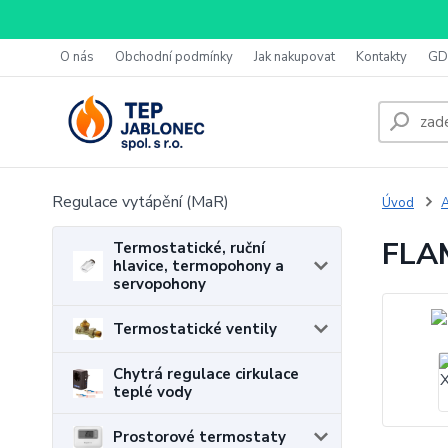
O nás
Obchodní podmínky
Jak nakupovat
Kontakty
GD
Regulace vytápění (MaR)
Úvod
A
FLAM
Termostatické, ruční
hlavice, termopohony a
servopohony
Termostatické ventily
Chytrá regulace cirkulace
teplé vody
Prostorové termostaty