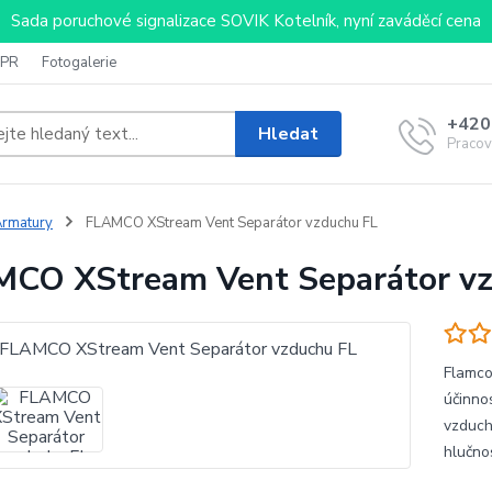
Sada poruchové signalizace SOVIK Kotelník, nyní zaváděcí cena
PR
Fotogalerie
+420
Hledat
Pracov
rmatury
FLAMCO XStream Vent Separátor vzduchu FL
CO XStream Vent Separátor v
Flamco
účinno
vzduch
hlučno