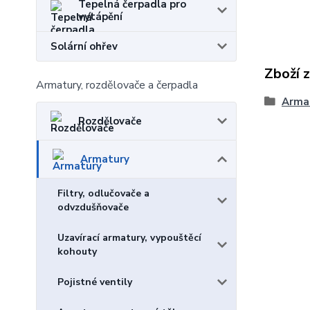
Tepelná čerpadla pro
vytápění
Solární ohřev
Zboží 
Armatury, rozdělovače a čerpadla
Arma
Rozdělovače
Armatury
Filtry, odlučovače a
odvzdušňovače
Uzavírací armatury, vypouštěcí
kohouty
Pojistné ventily