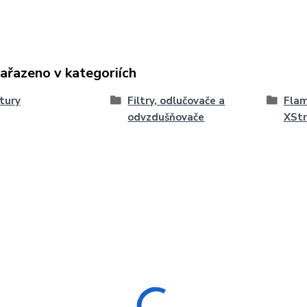
zařazeno v kategoriích
tury
Filtry, odlučovače a
Flam
odvzdušňovače
XSt