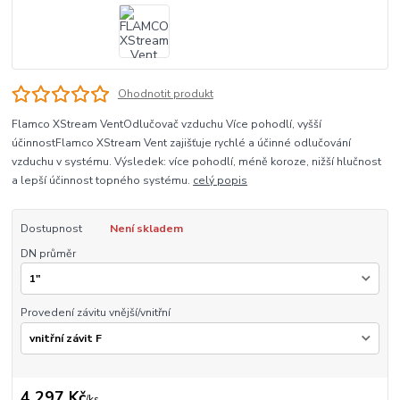
Ohodnotit produkt
Flamco XStream VentOdlučovač vzduchu Více pohodlí, vyšší
účinnostFlamco XStream Vent zajišťuje rychlé a účinné odlučování
vzduchu v systému. Výsledek: více pohodlí, méně koroze, nižší hlučnost
a lepší účinnost topného systému.
celý popis
Dostupnost
Není skladem
DN průměr
Provedení závitu vnější/vnitřní
4 297 Kč
/
ks