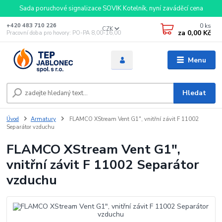
Sada poruchové signalizace SOVIK Kotelník, nyní zaváděcí cena
0
ks
+420 483 710 226
CZK
za
0,00 Kč
Pracovní doba pro hovory: PO-PA 8,00-16,00
Menu
Hledat
Úvod
Armatury
FLAMCO XStream Vent G1", vnitřní závit F 11002
Separátor vzduchu
FLAMCO XStream Vent G1",
vnitřní závit F 11002 Separátor
vzduchu