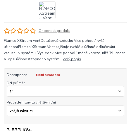
Ohodnotit produkt
Flamco XStream VentOdlučovač vzduchu Více pohodlí, vyšší
účinnostFlamco XStream Vent zajišťuje rychlé a účinné odlučování
vzduchu v systému. Výsledek: více pohodlí, méně koroze, nižší hlučnost
a lepší účinnost topného systému.
celý popis
Dostupnost
Není skladem
DN průměr
Provedení závitu vnější/vnitřní
3 833 Kč
/
ks