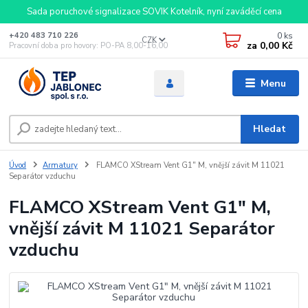
Sada poruchové signalizace SOVIK Kotelník, nyní zaváděcí cena
0
ks
+420 483 710 226
CZK
za
0,00 Kč
Pracovní doba pro hovory: PO-PA 8,00-16,00
Menu
Hledat
Úvod
Armatury
FLAMCO XStream Vent G1" M, vnější závit M 11021
Separátor vzduchu
FLAMCO XStream Vent G1" M,
vnější závit M 11021 Separátor
vzduchu