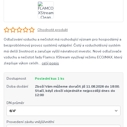
Ohodnotit produkt
Odlučování vzduchu a nečistot má rozhodující význam pro hospodárný a
bezproblémový provoz systémů vytápění. Čistý a vzduchotěsný systém
má delší životnost a zaručuje vyšší návratnost investic. Nové odlučovače
vzduchu a nečistot řady Flamco XStream využívají režimu ECO/MAX, který
zlepšuje výkon celéh...
celý popis
Dostupnost
Poslední kus 1 ks
Doba dodání
Zboží Vám můžeme doručit již 11.08.2026 do 18:00.
Stačí, když zboží objednáte nejpozději dnes do
12:00
DN průměr
Provedení závitu vnější/vnitřní