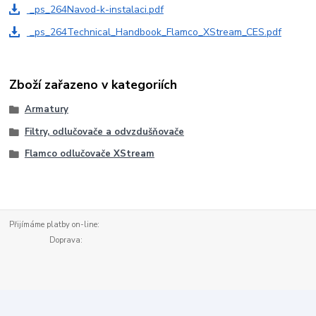
_ps_264Navod-k-instalaci.pdf
_ps_264Technical_Handbook_Flamco_XStream_CES.pdf
Zboží zařazeno v kategoriích
Armatury
Filtry, odlučovače a odvzdušňovače
Flamco odlučovače XStream
Přijímáme platby on-line:
Doprava: