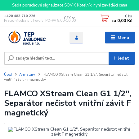
Sada poruchové signalizace SOVIK Kotelník, nyní zaváděcí cena
0
ks
+420 483 710 226
CZK
za
0,00 Kč
Pracovní doba pro hovory: PO-PA 8,00-16,00
Menu
Hledat
Úvod
Armatury
FLAMCO XStream Clean G1 1/2", Separátor nečistot
vnitřní závit F magnetický
FLAMCO XStream Clean G1 1/2",
Separátor nečistot vnitřní závit F
magnetický