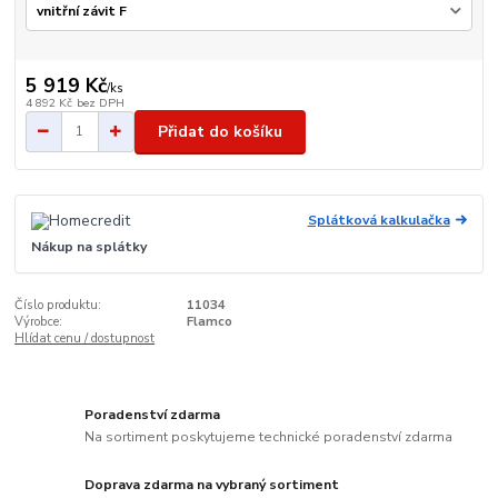
5 919 Kč
/
ks
4 892 Kč
bez DPH
Přidat do košíku
Splátková kalkulačka
Nákup na splátky
Číslo produktu:
11034
Výrobce:
Flamco
Hlídat cenu / dostupnost
Poradenství zdarma
Na sortiment poskytujeme technické poradenství zdarma
Doprava zdarma na vybraný sortiment