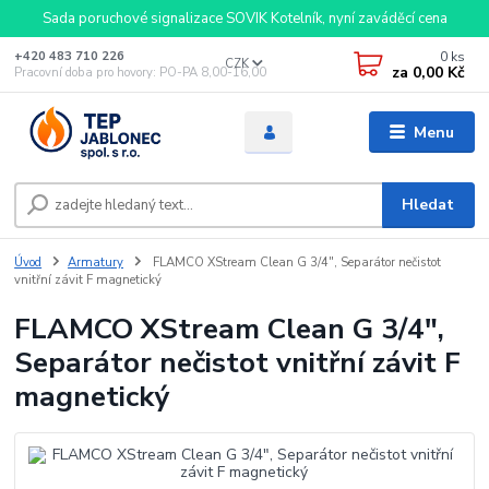
Sada poruchové signalizace SOVIK Kotelník, nyní zaváděcí cena
0
ks
+420 483 710 226
CZK
za
0,00 Kč
Pracovní doba pro hovory: PO-PA 8,00-16,00
Menu
Hledat
Úvod
Armatury
FLAMCO XStream Clean G 3/4", Separátor nečistot
vnitřní závit F magnetický
FLAMCO XStream Clean G 3/4",
Separátor nečistot vnitřní závit F
magnetický