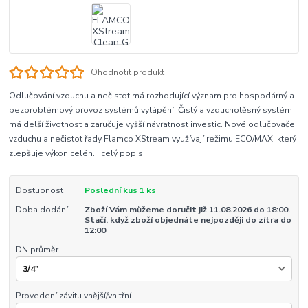
Ohodnotit produkt
Odlučování vzduchu a nečistot má rozhodující význam pro hospodárný a
bezproblémový provoz systémů vytápění. Čistý a vzduchotěsný systém
má delší životnost a zaručuje vyšší návratnost investic. Nové odlučovače
vzduchu a nečistot řady Flamco XStream využívají režimu ECO/MAX, který
zlepšuje výkon celéh...
celý popis
Dostupnost
Poslední kus 1 ks
Doba dodání
Zboží Vám můžeme doručit již 11.08.2026 do 18:00.
Stačí, když zboží objednáte nejpozději do zítra do
12:00
DN průměr
Provedení závitu vnější/vnitřní