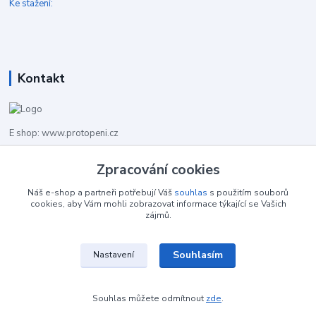
Ke stažení:
Kontakt
E shop: www.protopeni.cz
+420 483 710 226
Zpracování cookies
Pracovní doba pro hovory: PO-PA 8,00-16,00
Náš e-shop a partneři potřebují Váš
souhlas
s použitím souborů
cookies, aby Vám mohli zobrazovat informace týkající se Vašich
info@protopeni.cz
zájmů.
Souhlasím
Nastavení
Souhlas můžete odmítnout
zde
.
Vytvořeno na
Eshop-rychle.cz