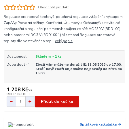
Ohodnotit produkt
Regulace prostorové teploty2-polohová regulace vytápění s výstupem
Zap/VypProvozní režimy: Komfortní, Útlumový a OchrannýNastavitelné
konfigurační a regulační parametryNapájení ze sítě AC 230 V (RDD100)
nebo bateriemi DC 3 V (RDD100.1) Vlastnosti Regulace prostorové
teploty dle vestavěného tep...
celý popis
Dostupnost
Skladem > 2 ks
Doba dodání
Zboží Vám můžeme doručit již 11.08.2026 do 17:00.
Stačí, když zboží objednáte nejpozději do zítra do
15:00
1 208 Kč
/
ks
998 Kč
bez DPH
Přidat do košíku
Splátková kalkulačka