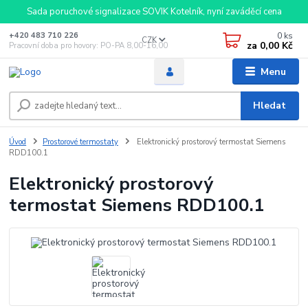
Sada poruchové signalizace SOVIK Kotelník, nyní zaváděcí cena
0
ks
+420 483 710 226
CZK
za
0,00 Kč
Pracovní doba pro hovory: PO-PA 8,00-16,00
Menu
Hledat
Úvod
Prostorové termostaty
Elektronický prostorový termostat Siemens
RDD100.1
Elektronický prostorový
termostat Siemens RDD100.1