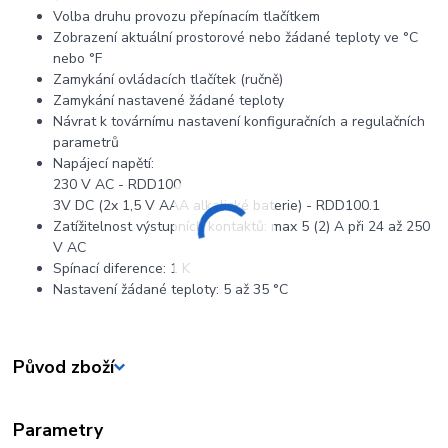
Volba druhu provozu přepínacím tlačítkem
Zobrazení aktuální prostorové nebo žádané teploty ve °C
nebo °F
Zamykání ovládacích tlačítek (ručně)
Zamykání nastavené žádané teploty
Návrat k továrnímu nastavení konfiguračních a regulačních
parametrů
Napájecí napětí:
230 V AC - RDD100
3V DC (2x 1,5 V AAA alkalické baterie) - RDD100.1
Zatížitelnost výstupních kontaktů: max 5 (2) A při 24 až 250
V AC
Spínací diference: 1 K
Nastavení žádané teploty: 5 až 35 °C
Původ zboží
Parametry