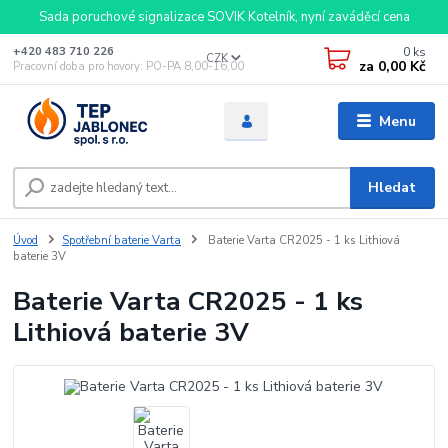
Sada poruchové signalizace SOVIK Kotelník, nyní zaváděcí cena
0
ks
+420 483 710 226
CZK
za
0,00 Kč
Pracovní doba pro hovory: PO-PA 8,00-16,00
Menu
Hledat
Úvod
Spotřební baterie Varta
Baterie Varta CR2025 - 1 ks Lithiová
baterie 3V
Baterie Varta CR2025 - 1 ks
Lithiová baterie 3V