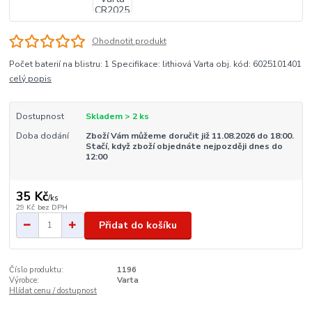
Ohodnotit produkt
Počet baterií na blistru: 1 Specifikace: lithiová Varta obj. kód: 6025101401
celý popis
Dostupnost
Skladem > 2 ks
Doba dodání
Zboží Vám můžeme doručit již 11.08.2026 do 18:00.
Stačí, když zboží objednáte nejpozději dnes do
12:00
35 Kč
/
ks
29 Kč
bez DPH
Přidat do košíku
Číslo produktu:
1196
Výrobce:
Varta
Hlídat cenu / dostupnost