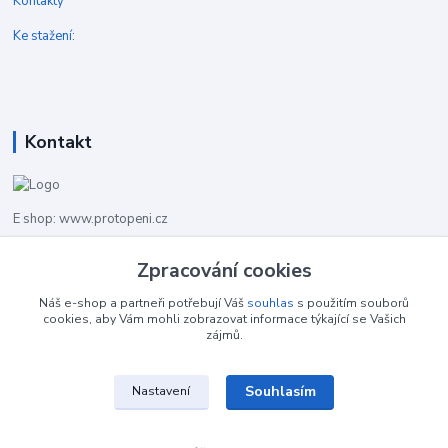
Kontakty
Ke stažení:
Kontakt
E shop: www.protopeni.cz
Zpracování cookies
+420 483 710 226
Pracovní doba pro hovory: PO-PA 8,00-16,00
Náš e-shop a partneři potřebují Váš
souhlas
s použitím souborů
cookies, aby Vám mohli zobrazovat informace týkající se Vašich
info@protopeni.cz
zájmů.
Souhlasím
Nastavení