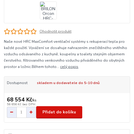
Ohodnotit produkt
Naše nové HRC MaxComfort ventilační systémy s rekuperací tepla pro
každé použití. Vyvážení se dosahuje nahrazením znečištěného vnitřního
vzduchu odsávaného z kuchyně, koupelny a toalety stejným objemem
čerstvého, filtrovaného venkovního vzduchu přiváděného do obytných
prostor a ložnic.Během tohoto...
celý popis
Dostupnost
skladem u dodavatele do 5-10 dnů
68 554 Kč
/
ks
56 656 Kč
bez DPH
Přidat do košíku