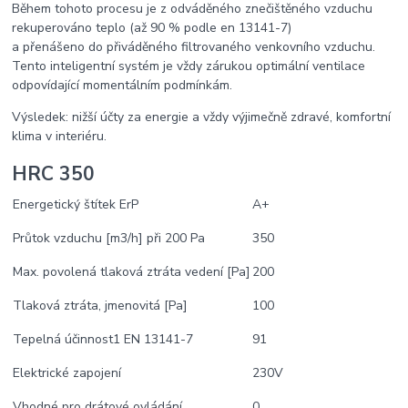
Během tohoto procesu je z odváděného znečištěného vzduchu
rekuperováno teplo (až 90 % podle en 13141-7)
a přenášeno do přiváděného filtrovaného venkovního vzduchu.
Tento inteligentní systém je vždy zárukou optimální ventilace
odpovídající momentálním podmínkám.
Výsledek: nižší účty za energie a vždy výjimečně zdravé, komfortní
klima v interiéru.
HRC 350
Energetický štítek ErP
A+
Průtok vzduchu [m3/h] při 200 Pa
350
Max. povolená tlaková ztráta vedení [Pa]
200
Tlaková ztráta, jmenovitá [Pa]
100
Tepelná účinnost1 EN 13141-7
91
Elektrické zapojení
230V
Vhodné pro drátové ovládání
0