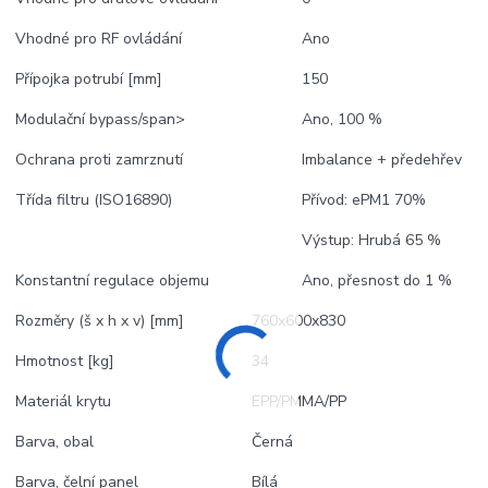
Vhodné pro RF ovládání
Ano
Přípojka potrubí [mm]
150
Modulační bypass/span>
Ano, 100 %
Ochrana proti zamrznutí
Imbalance + předehřev
Třída filtru (ISO16890)
Přívod: ePM1 70%
Výstup: Hrubá 65 %
Konstantní regulace objemu
Ano, přesnost do 1 %
Rozměry (š x h x v) [mm]
760x600x830
Hmotnost [kg]
34
Materiál krytu
EPP/PMMA/PP
Barva, obal
Černá
Barva, čelní panel
Bílá