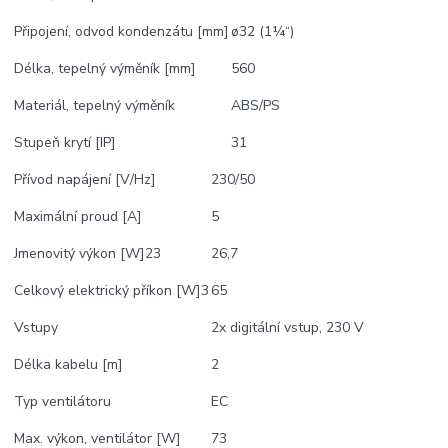
Připojení, odvod kondenzátu [mm]
ø32 (1¼“)
Délka, tepelný výměník [mm]
560
Materiál, tepelný výměník
ABS/PS
Stupeň krytí [IP]
31
Přívod napájení [V/Hz]
230/50
Maximální proud [A]
5
Jmenovitý výkon [W]23
26,7
Celkový elektrický příkon [W]3
65
Vstupy
2x digitální vstup, 230 V
Délka kabelu [m]
2
Typ ventilátoru
EC
Max. výkon, ventilátor [W]
73