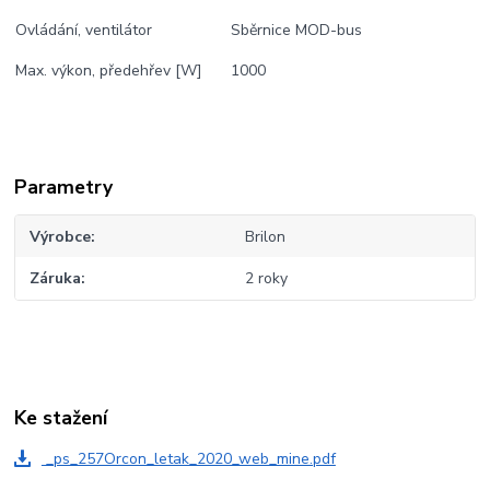
Ovládání, ventilátor
Sběrnice MOD-bus
Max. výkon, předehřev [W]
1000
Parametry
Výrobce
Brilon
Záruka
2 roky
Ke stažení
_ps_257Orcon_letak_2020_web_mine.pdf