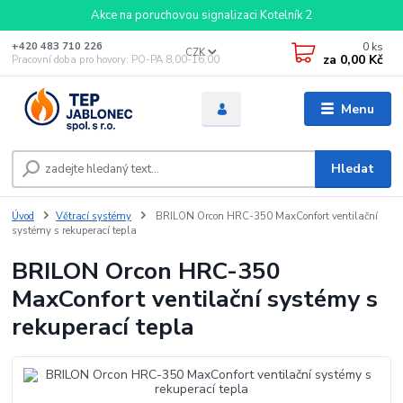
Akce na poruchovou signalizaci Kotelník 2
0
ks
+420 483 710 226
CZK
za
0,00 Kč
Pracovní doba pro hovory: PO-PA 8,00-16,00
Menu
Hledat
Úvod
Větrací systémy
BRILON Orcon HRC-350 MaxConfort ventilační
systémy s rekuperací tepla
BRILON Orcon HRC-350
MaxConfort ventilační systémy s
rekuperací tepla