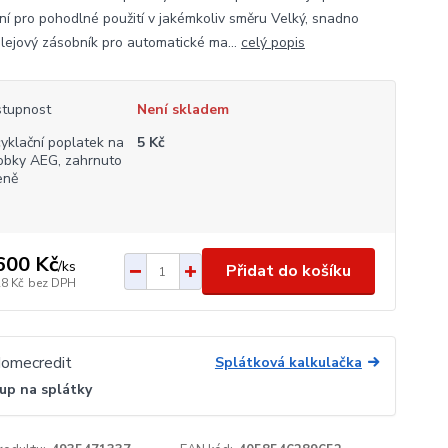
ní pro pohodlné použití v jakémkoliv směru Velký, snadno
 olejový zásobník pro automatické ma...
celý popis
tupnost
Není skladem
yklační poplatek na
5 Kč
obky AEG, zahrnuto
eně
600 Kč
/
ks
Přidat do košíku
28 Kč
bez DPH
Splátková kalkulačka
up na splátky