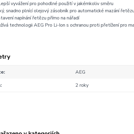
lepší vyvážení pro pohodlné použití v jakémkoliv směru
ký, snadno plnící olejový zásobník pro automatické mazání řetěz
tavení napínání řetězu přímo na nářadí
žívá technologii AEG Pro Li-Ion s ochranou proti přetížení pro m
etry
ce
AEG
a
2 roky
zařazeno v kategoriích