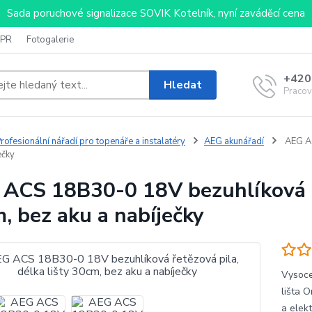
Sada poruchové signalizace SOVIK Kotelník, nyní zaváděcí cena
PR
Fotogalerie
+420
Hledat
Pracov
rofesionální nářadí pro topenáře a instalatéry
AEG akunářadí
AEG AC
ečky
ACS 18B30-0 18V bezuhlíková ře
, bez aku a nabíječky
Vysoce
lišta 
a elek