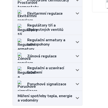
Prostorové termostaty
Ekvitermní regulace
Regulátory tří a
čtyřcestných ventilů
Regulační armatury a
servopohony
Zónová regulace
Regulační a uzavírací
šroubení
Poruchové signalizace
Měření spotřeby tepla, energie
a vodoměry