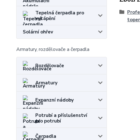
Profe
Tepelná čerpadla pro
vytápění
topen
Solární ohřev
Armatury, rozdělovače a čerpadla
Rozdělovače
Armatury
Expanzní nádoby
Potrubí a příslušenství
pro potrubí
Čerpadla