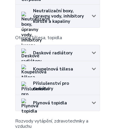
Neutralizační boxy,
úpravny vody, inhibitory
koroze a kapaliny
Otopná tělesa, topidla
Deskové radiátory
Koupelnová tělesa
Příslušenství pro
radiátory
Plynová topidla
Rozvody vytápění, zdravotechniky a
vzduchu