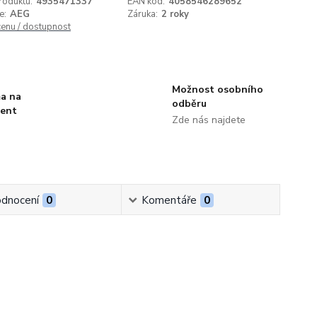
roduktu:
4935471337
EAN kód:
4058546289652
e:
AEG
Záruka:
2 roky
cenu / dostupnost
Možnost osobního
a na
odběru
ment
Zde nás najdete
dnocení
0
Komentáře
0