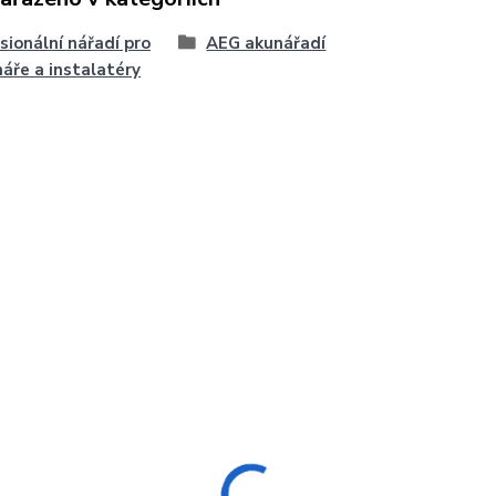
sionální nářadí pro
AEG akunářadí
áře a instalatéry