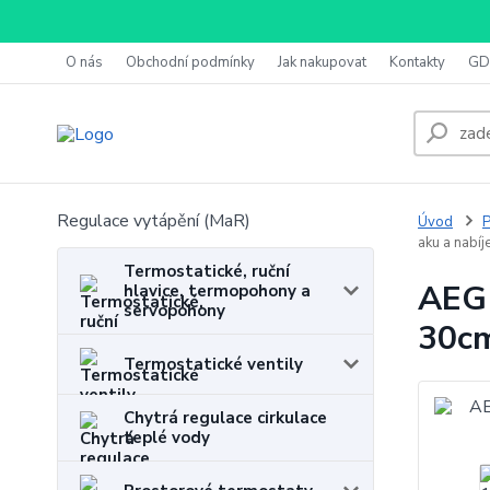
O nás
Obchodní podmínky
Jak nakupovat
Kontakty
GD
Regulace vytápění (MaR)
Úvod
P
aku a nabíj
Termostatické, ruční
AEG 
hlavice, termopohony a
servopohony
30cm
Termostatické ventily
Chytrá regulace cirkulace
teplé vody