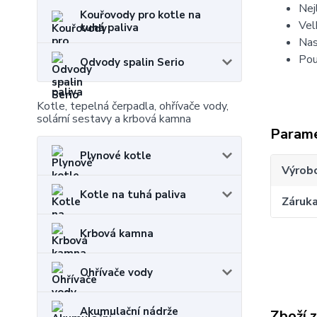
Nej
Kouřovody pro kotle na
Vel
tuhá paliva
Nas
Pou
Odvody spalin Serio
Kotle, tepelná čerpadla, ohřívače vody,
solární sestavy a krbová kamna
Param
Plynové kotle
Výrob
Kotle na tuhá paliva
Záruk
Krbová kamna
Ohřívače vody
Akumulační nádrže
Zboží 