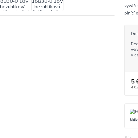
vyváže
plnící
Dos
Rec
výr
v c
5 
4 6
Nák