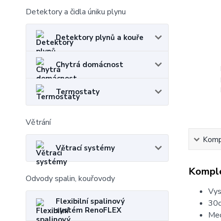
Detektory a čidla úniku plynu
Detektory plynů a kouře
Chytrá domácnost
Termostaty
Větrání
Kompl
Větrací systémy
Komple
Odvody spalin, kouřovody
Vys
Flexibilní spalinový
30c
systém RenoFLEX
Mec