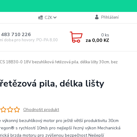
Přihlášení
CZK
 483 710 226
0
ks
za
0,00 Kč
ní doba pro hovory: PO-PA 8,00-16,00
S 18B30-0 18V bezuhlíková řetězová pila, délka lišty 30cm, bez
tězová pila, délka lišty
Ohodnotit produkt
 výkonný bezuhlíkový motor pro ještě větší produktivitu 30cm
Oregon® s rychlostí 10m/s pro nejlepší řezný výkon Mechanická
trická brzda motoru pro zvýšenou bezpečnost Nejlepší