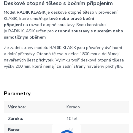
Deskové otopné těleso s bočním připojením
Model
RADIK KLASIK
je deskové otopné těleso v provedení
KLASIK, které umožňuje
levé nebo pravé boční
připojení
na rozvod otopné soustavy. Svou konstrukcí
je RADIK KLASIK určen pro
otopné soustavy s nuceným nebo
samotížným oběhem
.
Ze zadní strany modelu RADIK KLASIK jsou přivařeny dvě horní
a dolní příchytky. Otopná tělesa o délce 1800 mm a delší mají
navařených šest příchytek. Výjimku tvoří desková otopná tělesa
výšky 200 mm, která nemají ze zadní strany navařeny příchytky.
Parametry
Výrobce
Korado
Záruka
10 let
Barva
bílá