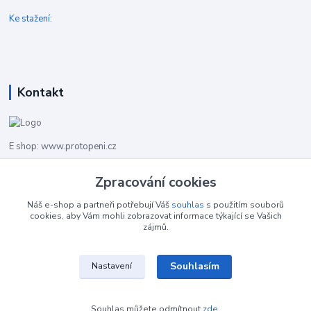
Ke stažení:
Kontakt
E shop: www.protopeni.cz
+420 483 710 226
Zpracování cookies
Pracovní doba pro hovory: PO-PA 8,00-16,00
Náš e-shop a partneři potřebují Váš
souhlas
s použitím souborů
cookies, aby Vám mohli zobrazovat informace týkající se Vašich
info@protopeni.cz
zájmů.
Souhlasím
Nastavení
Souhlas můžete odmítnout
zde
.