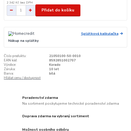
2 342 Kč
bez DPH
Přidat do košíku
Splátková kalkulačka
Nákup na splátky
Číslo produktu:
21050100-50-0010
EAN kód:
8592651002707
Výrobce:
Korado
Záruka:
10 let
Barva:
bílá
Hlídat cenu / dostupnost
Poradenství zdarma
Na sortiment poskytujeme technické poradenství zdarma
Doprava zdarma na vybraný sortiment
Možnost osobního odběru