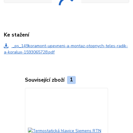
Ke stažení
_ps_149koramont-upevneni-a-montaz-otopnych-teles-radik-
a-koralux-1593065728.pdf
Související zboží
1