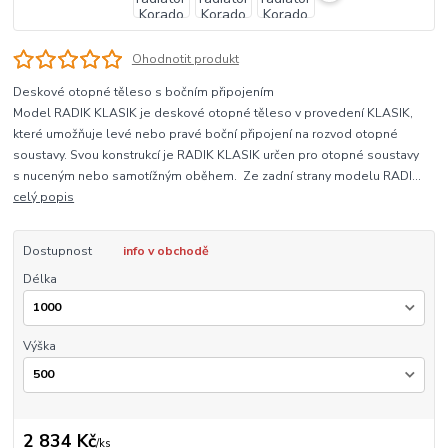
Ohodnotit produkt
Deskové otopné těleso s bočním připojením
Model RADIK KLASIK je deskové otopné těleso v provedení KLASIK,
které umožňuje levé nebo pravé boční připojení na rozvod otopné
soustavy. Svou konstrukcí je RADIK KLASIK určen pro otopné soustavy
s nuceným nebo samotížným oběhem. Ze zadní strany modelu RADI...
celý popis
Dostupnost
info v obchodě
Délka
Výška
2 834 Kč
/
ks