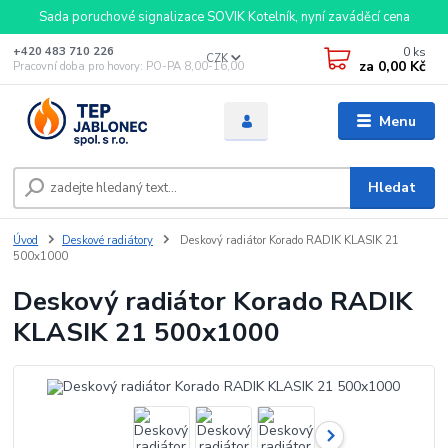
Sada poruchové signalizace SOVIK Kotelník, nyní zaváděcí cena
0
ks
+420 483 710 226
CZK
za
0,00 Kč
Pracovní doba pro hovory: PO-PA 8,00-16,00
Menu
Hledat
Úvod
Deskové radiátory
Deskový radiátor Korado RADIK KLASIK 21
500x1000
Deskový radiátor Korado RADIK
KLASIK 21 500x1000